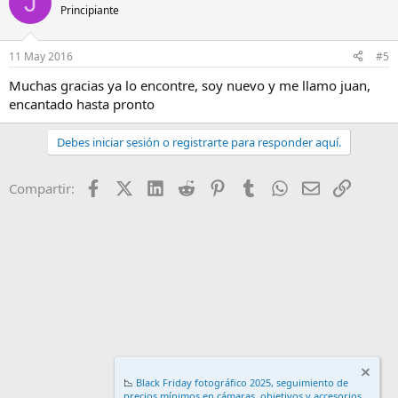
J
Principiante
11 May 2016
#5
Muchas gracias ya lo encontre, soy nuevo y me llamo juan,
encantado hasta pronto
Debes iniciar sesión o registrarte para responder aquí.
Facebook
X (Twitter)
LinkedIn
Reddit
Pinterest
Tumblr
WhatsApp
Email
Enlace
Compartir:
📉
Black Friday fotográfico 2025, seguimiento de
precios mínimos en cámaras, objetivos y accesorios