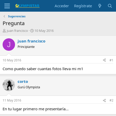
Acceder
Regístrate
Sugerencias
Pregunta
I
F
juan francisco
10 May 2016
n
e
i
c
juan francisco
J
c
h
Principiante
i
a
a
d
d
e
10 May 2016
#1
o
i
r
n
Como puedo saber cuantas fotos lleva mi m1
d
i
e
c
corto
l
i
t
o
Gurú Olympista
e
m
a
11 May 2016
#2
En tu lugar primero me presentaría...