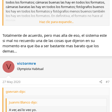
todos los formatos; cámaras buenas las hay en todos los formatos,
cámaras baratas las hay en todos los formatos; fotógrafos buenos
los hay en todos los formatos y fotógrafos menos buenos también
los hay en todos los formatos. En definitiva, el formato no hace al
monje.
Haz clic para expandir...
Cada uno debe estar donde mejor se encuentre, la lucha de
formatos hace tiempo que pasó por mi lado y no le hice ni caso.
Totalmente de acuerdo, pero mas alla de eso, el sistema este
si mal no recuerdo una de las cosas que dijeron en su
momento era que iba a ser bastante mas barato que los
demas...
victormre
V
Olympista Habitual
27 May 2020
#7
gsevrain dijo:
Juanmi Blanco dijo:
A ver, así lo veo yo.