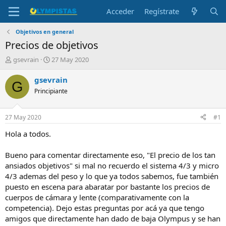
Acceder
Regístrate
Objetivos en general
Precios de objetivos
I
F
gsevrain
27 May 2020
n
e
i
c
gsevrain
G
c
h
Principiante
i
a
a
d
d
e
27 May 2020
#1
o
i
r
n
Hola a todos.
d
i
e
c
Bueno para comentar directamente eso, "El precio de los tan
l
i
ansiados objetivos" si mal no recuerdo el sistema 4/3 y micro
t
o
4/3 ademas del peso y lo que ya todos sabemos, fue también
e
puesto en escena para abaratar por bastante los precios de
m
a
cuerpos de cámara y lente (comparativamente con la
competencia). Dejo estas preguntas por acá ya que tengo
amigos que directamente han dado de baja Olympus y se han