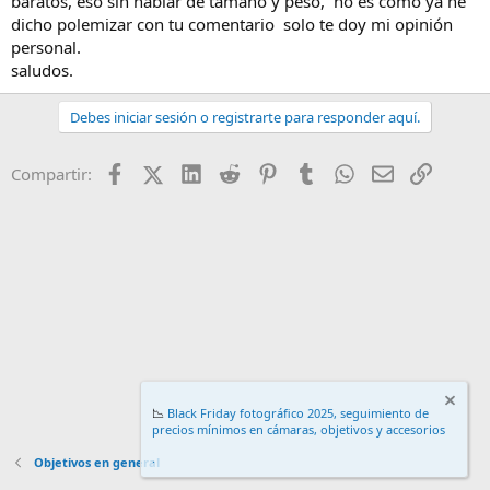
baratos, eso sin hablar de tamaño y peso, no es como ya he
dicho polemizar con tu comentario solo te doy mi opinión
personal.
saludos.
Debes iniciar sesión o registrarte para responder aquí.
Facebook
X (Twitter)
LinkedIn
Reddit
Pinterest
Tumblr
WhatsApp
Email
Enlace
Compartir:
📉
Black Friday fotográfico 2025, seguimiento de
precios mínimos en cámaras, objetivos y accesorios
.
Objetivos en general