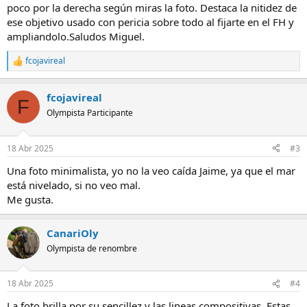
poco por la derecha según miras la foto. Destaca la nitidez de
ese objetivo usado con pericia sobre todo al fijarte en el FH y
ampliandolo.Saludos Miguel.
fcojavireal
R
e
a
fcojavireal
c
F
c
Olympista Participante
i
o
n
18 Abr 2025
#3
e
s
Una foto minimalista, yo no la veo caída Jaime, ya que el mar
:
está nivelado, si no veo mal.
Me gusta.
CanariOly
Olympista de renombre
18 Abr 2025
#4
La foto brilla por su sencillez y las lineas compositivas. Estas