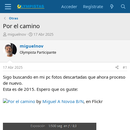
Acceder
Regístrate
Otras
Por el camino
I
F
miguelnov
17 Abr 2025
n
e
i
c
miguelnov
c
h
Olympista Participante
i
a
a
d
d
e
17 Abr 2025
#1
o
i
r
n
Sigo buscando en mi pc fotos descartadas que ahora proceso
d
i
de nuevo.
e
c
Esta es de 2015. Espero que os guste:
l
i
t
o
Por el camino
by
Miguel A Novoa B/N
, en Flickr
e
m
a