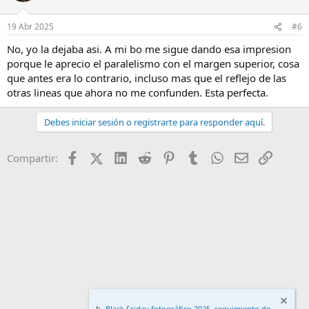
19 Abr 2025
#6
No, yo la dejaba asi. A mi bo me sigue dando esa impresion
porque le aprecio el paralelismo con el margen superior, cosa
que antes era lo contrario, incluso mas que el reflejo de las
otras lineas que ahora no me confunden. Esta perfecta.
Debes iniciar sesión o registrarte para responder aquí.
Facebook
X (Twitter)
LinkedIn
Reddit
Pinterest
Tumblr
WhatsApp
Email
Enlace
Compartir:
📉
Black Friday fotográfico 2025, seguimiento de