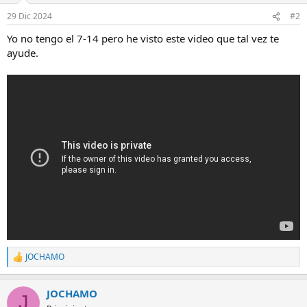
29 Dic 2024
#2
Yo no tengo el 7-14 pero he visto este video que tal vez te
ayude.
JOCHAMO
R
e
a
JOCHAMO
c
J
c