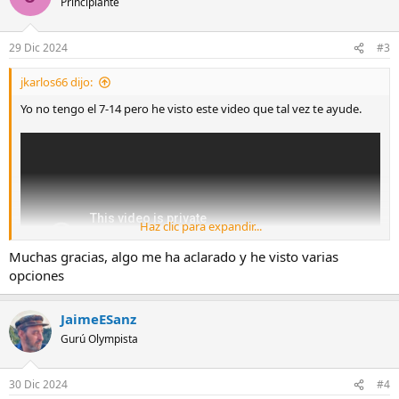
Principiante
i
o
n
29 Dic 2024
#3
e
s
jkarlos66 dijo:
:
Yo no tengo el 7-14 pero he visto este video que tal vez te ayude.
Haz clic para expandir...
Muchas gracias, algo me ha aclarado y he visto varias
opciones
JaimeESanz
Gurú Olympista
30 Dic 2024
#4