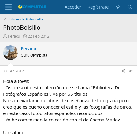
Acceder
Regístrate
Libros de Fotografía
PhotoBolsillo
I
F
Feracu
22 Feb 2012
n
e
i
c
Feracu
c
h
Gurú Olympista
i
a
a
d
d
e
22 Feb 2012
#1
o
i
r
n
Hola a to@s:
d
i
Os presento esta colección que se llama "Biblioteca De
e
c
Fotógrafos Españoles". Va por 65 títulos.
l
i
No son exactamente libros de enseñanza de fotografía pero
t
o
creo que es bueno conocer el estilo y las fotografías de otros,
e
en este caso, fotógrafos españoles reconocidos.
m
a
Yo he comenzado la colección con el de Chema Madoz.
Un saludo