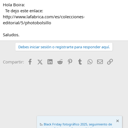
Hola Boira:
Te dejo este enlace:
http://www.lafabrica.com/es/colecciones-
editorial/5/photobolsillo
Saludos.
Debes iniciar sesión o registrarte para responder aquí.
Facebook
X (Twitter)
LinkedIn
Reddit
Pinterest
Tumblr
WhatsApp
Email
Enlace
Compartir:
📉
Black Friday fotográfico 2025, seguimiento de