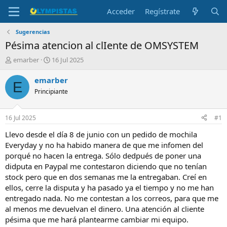
Acceder
Regístrate
Sugerencias
Pésima atencion al clIente de OMSYSTEM
I
F
emarber
16 Jul 2025
n
e
i
c
emarber
E
c
h
Principiante
i
a
a
d
d
e
16 Jul 2025
#1
o
i
r
n
Llevo desde el día 8 de junio con un pedido de mochila
d
i
Everyday y no ha habido manera de que me infomen del
e
c
porqué no hacen la entrega. Sólo dedpués de poner una
l
i
didputa en Paypal me contestaron diciendo que no tenían
t
o
stock pero que en dos semanas me la entregaban. Creí en
e
ellos, cerre la disputa y ha pasado ya el tiempo y no me han
m
a
entregado nada. No me contestan a los correos, para que me
al menos me devuelvan el dinero. Una atención al cliente
pésima que me hará plantearme cambiar mi equipo.