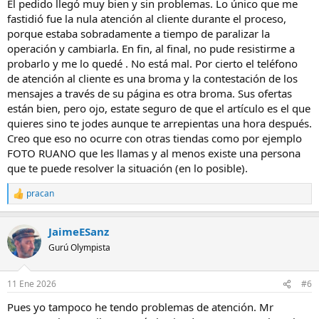
El pedido llegó muy bien y sin problemas. Lo único que me
fastidió fue la nula atención al cliente durante el proceso,
porque estaba sobradamente a tiempo de paralizar la
operación y cambiarla. En fin, al final, no pude resistirme a
probarlo y me lo quedé . No está mal. Por cierto el teléfono
de atención al cliente es una broma y la contestación de los
mensajes a través de su página es otra broma. Sus ofertas
están bien, pero ojo, estate seguro de que el artículo es el que
quieres sino te jodes aunque te arrepientas una hora después.
Creo que eso no ocurre con otras tiendas como por ejemplo
FOTO RUANO que les llamas y al menos existe una persona
que te puede resolver la situación (en lo posible).
pracan
R
e
a
JaimeESanz
c
c
Gurú Olympista
i
o
n
11 Ene 2026
#6
e
s
Pues yo tampoco he tendo problemas de atención. Mr
: