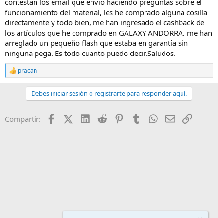
contestan los email que envío haciendo preguntas sobre el
funcionamiento del material, les he comprado alguna cosilla
directamente y todo bien, me han ingresado el cashback de
los artículos que he comprado en GALAXY ANDORRA, me han
arreglado un pequeño flash que estaba en garantía sin
ninguna pega. Es todo cuanto puedo decir.Saludos.
pracan
R
e
a
Debes iniciar sesión o registrarte para responder aquí.
c
c
i
Facebook
X (Twitter)
LinkedIn
Reddit
Pinterest
Tumblr
WhatsApp
Email
Enlace
Compartir:
o
n
e
s
: