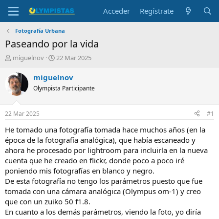
Acceder
Regístrate
Fotografía Urbana
Paseando por la vida
I
F
miguelnov
22 Mar 2025
n
e
i
c
miguelnov
c
h
Olympista Participante
i
a
a
d
d
e
22 Mar 2025
#1
o
i
r
n
He tomado una fotografía tomada hace muchos años (en la
d
i
época de la fotografía analógica), que había escaneado y
e
c
ahora he procesado por lightroom para incluirla en la nueva
l
i
cuenta que he creado en flickr, donde poco a poco iré
t
o
poniendo mis fotografías en blanco y negro.
e
De esta fotografía no tengo los parámetros puesto que fue
m
a
tomada con una cámara analógica (Olympus om-1) y creo
que con un zuiko 50 f1.8.
En cuanto a los demás parámetros, viendo la foto, yo diría