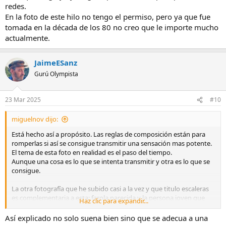
redes.
En la foto de este hilo no tengo el permiso, pero ya que fue
tomada en la década de los 80 no creo que le importe mucho
actualmente.
JaimeESanz
Gurú Olympista
23 Mar 2025
#10
miguelnov dijo:
Está hecho así a propósito. Las reglas de composición están para
romperlas si así se consigue transmitir una sensación mas potente.
El tema de esta foto en realidad es el paso del tiempo.
Aunque una cosa es lo que se intenta transmitir y otra es lo que se
consigue.
La otra fotografía que he subido casi a la vez y que titulo escaleras
es complementaria a esta: farola parecida y la persona joven que
Haz clic para expandir...
aparece con mucho tramo de escaleras que recorrer.
Así explicado no solo suena bien sino que se adecua a una
Quizá tendría que haberlas puesto juntas y titularlas "El transcurso