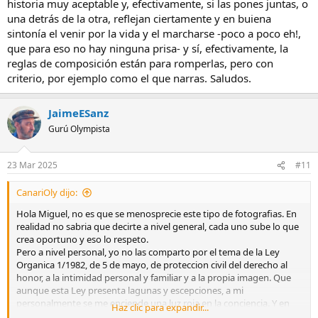
historia muy aceptable y, efectivamente, si las pones juntas, o
de la vida" o algo así, para que se entendieran mejor.
una detrás de la otra, reflejan ciertamente y en buiena
sintonía el venir por la vida y el marcharse -poco a poco eh!,
Por eso decía que los parámetros en este tipo de foto no tienen el
que para eso no hay ninguna prisa- y sí, efectivamente, la
interés que puede tener en fotos de fauna u otro tipo.
reglas de composición están para romperlas, pero con
criterio, por ejemplo como el que narras. Saludos.
JaimeESanz
Gurú Olympista
23 Mar 2025
#11
CanariOly dijo:
Hola Miguel, no es que se menosprecie este tipo de fotografias. En
realidad no sabria que decirte a nivel general, cada uno sube lo que
crea oportuno y eso lo respeto.
Pero a nivel personal, yo no las comparto por el tema de la Ley
Organica 1/1982, de 5 de mayo, de proteccion civil del derecho al
honor, a la intimidad personal y familiar y a la propia imagen. Que
aunque esta Ley presenta lagunas y escepciones, a mi
personalmente se me enciende una luz roja en la conciencia. Y en
Haz clic para expandir...
parte me pasa lo mismo a la hora de comentar, porque esto crea