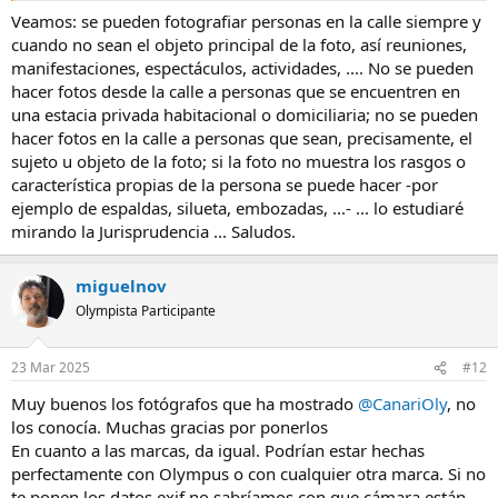
una aceptacion moral. Por ejemplo la otra foto de la escalera con la
Veamos: se pueden fotografiar personas en la calle siempre y
farola, esta bien hecha tiene una buena composicion pero... Quien
cuando no sean el objeto principal de la foto, así reuniones,
es la persona que sale en la foto? Tienes su permiso para divulgar su
manifestaciones, espectáculos, actividades, .... No se pueden
imagen? Es un tema delicado, por lo menos para mi...
hacer fotos desde la calle a personas que se encuentren en
En algunos sitios, es lo comun, diria yo que es un desparpajo en pos
una estacia privada habitacional o domiciliaria; no se pueden
a la falta de respeto a la persona, igual que en todo. En el street hay
hacer fotos en la calle a personas que sean, precisamente, el
mucha mas cancha donde recrear la imaginacion sin que salgan
personas desconocidas, y a eso yo si que le doy valor.
sujeto u objeto de la foto; si la foto no muestra los rasgos o
característica propias de la persona se puede hacer -por
Si crees que afotar street con personas es mas dificil y tecnico que
ejemplo de espaldas, silueta, embozadas, ...- ... lo estudiaré
una paisagistica nocturna o las plumas... Pues cuando te veas con
mirando la Jurisprudencia ... Saludos.
las planificaciones geograficas, la lucha contra la contaminacion
luminica, esperar a que el tiempo te de la oportunidad despues de
haber recorrido kilómetros en coche y a pié, y despues de todo te
miguelnov
enfrentes a las complegidades tecnicas del revelado, entonces
Olympista Participante
despues me dices si realmente tiene tanto o mas trabajo hacer una
street...
Lo mismo pasa con cualquier disciplina paisagistica, en la que para
23 Mar 2025
#12
mi, no es el paisaje en si, sino el momento adecuado y eso requiere
tiempo y planificacion, tanto o mas que la expresada en esa foto,
Muy buenos los fotógrafos que ha mostrado
@CanariOly
, no
incluso de esperar años de intento hasta lograr el punto deseado,
los conocía. Muchas gracias por ponerlos
porque cualquier momento no vale, como en esa, tu foto.
En cuanto a las marcas, da igual. Podrían estar hechas
Con las plumas, al igual que en los casos anteriores, y
@JaimeESanz
perfectamente con Olympus o con cualquier otra marca. Si no
te lo puede reafirmar, necesitas una destreza tecnica, no solo de
te ponen los datos exif no sabríamos con que cámara están
planificacion y acercamiento (tanto como la caceria), sino de equipo