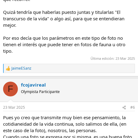
Quizá tendría que haberlas puesto juntas y titularlas "El
transcurso de la vida" o algo así, para que se entendieran
mejor.
Por eso decía que los parámetros en este tipo de foto no
tienen el interés que puede tener en fotos de fauna u otro
tipo.
Última edición:
23 Mar 2025
JaimeESanz
R
e
a
fcojavireal
c
F
c
Olympista Participante
i
o
n
23 Mar 2025
#6
e
s
Pues yo creo que transmite muy bien ese pensamiento, la
:
cotidianeidad de la vida continua, solo salimos de ella, (en
este caso de la foto), nosotros, las personas.
Cuando una foto se expresa por si misma, es una buena foto.