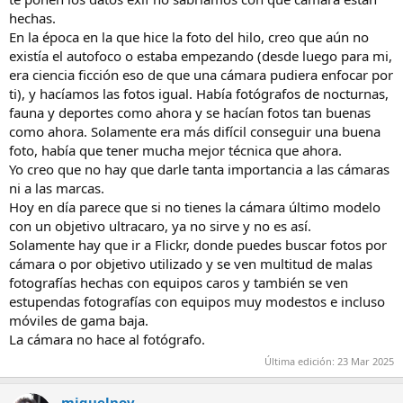
porque no con cualquier equipo se logra, y aqui es donde
hechas.
OlympusOMSystem se luce, la verdad. Y en este sentido, el terreno
En la época en la que hice la foto del hilo, creo que aún no
de nocturnas es un campo muy competencial con otras marcas.
existía el autofoco o estaba empezando (desde luego para mi,
era ciencia ficción eso de que una cámara pudiera enfocar por
Mientras que el street, que reconozco que requiere un esfuerzo
ti), y hacíamos las fotos igual. Había fotógrafos de nocturnas,
intelectual de encajar el momento, el encuadre, las luces... Pero es
fauna y deportes como ahora y se hacían fotos tan buenas
algo que puedes hacer con una simple polaroid, o casi cualquier
movil... No es algo que requiera una Olympus de verdad.
como ahora. Solamente era más difícil conseguir una buena
foto, había que tener mucha mejor técnica que ahora.
Pero eso no quita, y lo reconozco que cada uno se sienta orgulloso
Yo creo que no hay que darle tanta importancia a las cámaras
en cualquier estilo fotografico y afin con este sistema, donde hay
ni a las marcas.
un mundo de texturas, luces, nitidez por parte de la camara y
Hoy en día parece que si no tienes la cámara último modelo
encuadres y planificacion por parte del fotografo que, en parte a
con un objetivo ultracaro, ya no sirve y no es así.
todos no gusta saber y conocer como te lo haces, da igual el estilo
que sea.
Solamente hay que ir a Flickr, donde puedes buscar fotos por
cámara o por objetivo utilizado y se ven multitud de malas
Por eso, te animo a seguir rompiendo ese mito que tienes, pongas
fotografías hechas con equipos caros y también se ven
tu empeño en mostrar que aqui la fotografiua no es solo para
estupendas fotografías con equipos muy modestos e incluso
plumas y nocturnas, que a veces tambien pienso que soy el unico,
móviles de gama baja.
junto con Jaime, que sube fotos para darle dinamismo a este foro...
La cámara no hace al fotógrafo.
Fuera de todo esto, te invito a ver algunos fotografos que me flipan
Última edición:
23 Mar 2025
del street, que obiamente no son de Olympus/OMSystem pero que
sin llegar a ser muy famosos, me gusta la linea que llevan del street
miguelnov