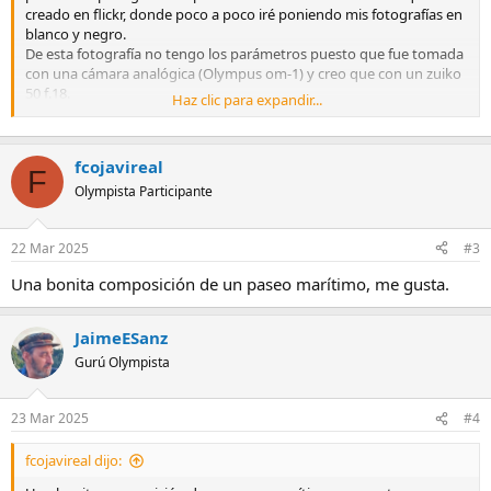
creado en flickr, donde poco a poco iré poniendo mis fotografías en
blanco y negro.
De esta fotografía no tengo los parámetros puesto que fue tomada
con una cámara analógica (Olympus om-1) y creo que con un zuiko
50 f.18.
Haz clic para expandir...
En cuanto a los demás parámetros, viendo la foto, yo diría que iso
sería 400, diafragma alrededor de f8 (es una full frame, a pesar de
ser una Olympus
) y velocidad 125 o 250 (En esas cámaras no
fcojavireal
había tercios de paso. Eran pasos completos).
F
Olympista Participante
Espero que os guste:
22 Mar 2025
#3
Paseando
by
Miguel A Novoa B/N
, en Flickr
Una bonita composición de un paseo marítimo, me gusta.
JaimeESanz
Gurú Olympista
23 Mar 2025
#4
fcojavireal dijo: