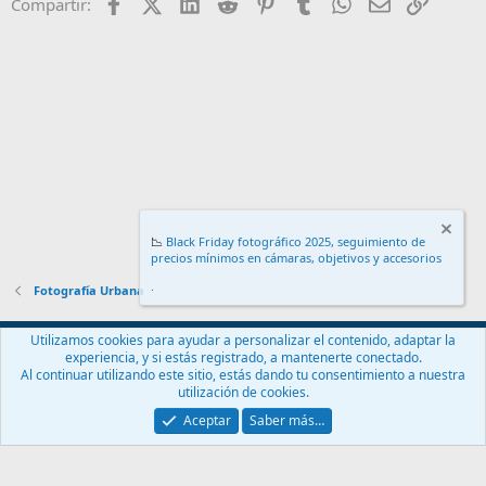
Facebook
X (Twitter)
LinkedIn
Reddit
Pinterest
Tumblr
WhatsApp
Email
Enlace
Compartir:
📉
Black Friday fotográfico 2025, seguimiento de
precios mínimos en cámaras, objetivos y accesorios
.
Fotografía Urbana
Español (ES)
Utilizamos cookies para ayudar a personalizar el contenido, adaptar la
experiencia, y si estás registrado, a mantenerte conectado.
Contáctanos
Términos y reglas
Política de privacidad
Ayuda
Al continuar utilizando este sitio, estás dando tu consentimiento a nuestra
Inicio
R
utilización de cookies.
S
S
Aceptar
Saber más…
®
Community platform by XenForo
© 2010-2024 XenForo Ltd.