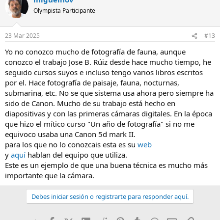
y realmente los admiro.
Olympista Participante
@onfocusmode
Fotografa urbana y arquitectónica belga.
Realmente flipo con ella con su SonyA7IV, sus tonos, luces e incluso
23 Mar 2025
localizaciones aunque muchas las conozco y he visitado, pero me es
#13
una inspiracion a seguir por mi parte.
Yo no conozco mucho de fotografía de fauna, aunque
conozco el trabajo Jose B. Rúiz desde hace mucho tiempo, he
Darren McSherry
Con su Canon M50 retratista urbano, street y
arquiectónico londinense. solo con
esta foto
ya me hizo enganchar
seguido cursos suyos e incluso tengo varios libros escritos
a el
por el. Hace fotografía de paisaje, fauna, nocturnas,
submarina, etc. No se que sistema usa ahora pero siempre ha
Remon Diaz
Cubano ahincado en Miami, muy experimental, tecnico
sido de Canon. Mucho de su trabajo está hecho en
y multiestilista. Le gusta mucho las analógicas.
diapositivas y con las primeras cámaras digitales. En la época
que hizo el mítico curso "Un año de fotografía" si no me
Son solo unos ejemplos que sigo y admiro, e incluso me son fuente
de inspiracion lejos de mis nocturnas y plumas...
equivoco usaba una Canon 5d mark II.
para los que no lo conozcais esta es su
web
Saludos
y
aquí
hablan del equipo que utiliza.
Este es un ejemplo de que una buena técnica es mucho más
importante que la cámara.
Debes iniciar sesión o registrarte para responder aquí.