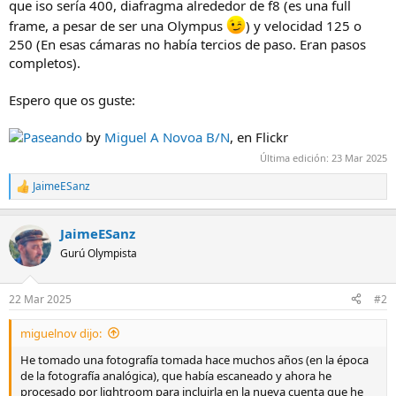
que iso sería 400, diafragma alrededor de f8 (es una full
frame, a pesar de ser una Olympus
) y velocidad 125 o
250 (En esas cámaras no había tercios de paso. Eran pasos
completos).
Espero que os guste:
Paseando
by
Miguel A Novoa B/N
, en Flickr
Última edición:
23 Mar 2025
JaimeESanz
R
e
a
JaimeESanz
c
c
Gurú Olympista
i
o
n
22 Mar 2025
#2
e
s
miguelnov dijo:
:
He tomado una fotografía tomada hace muchos años (en la época
de la fotografía analógica), que había escaneado y ahora he
procesado por lightroom para incluirla en la nueva cuenta que he