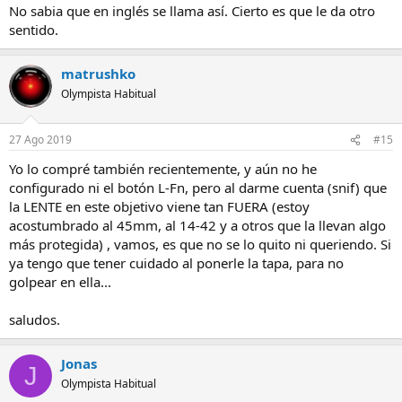
No sabia que en inglés se llama así. Cierto es que le da otro
hood
, que es más amplio...
sentido.
matrushko
Olympista Habitual
27 Ago 2019
#15
Yo lo compré también recientemente, y aún no he
configurado ni el botón L-Fn, pero al darme cuenta (snif) que
la LENTE en este objetivo viene tan FUERA (estoy
acostumbrado al 45mm, al 14-42 y a otros que la llevan algo
más protegida) , vamos, es que no se lo quito ni queriendo. Si
ya tengo que tener cuidado al ponerle la tapa, para no
golpear en ella...
saludos.
Jonas
J
Olympista Habitual