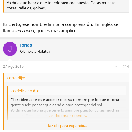
Yo diría que habría que tenerlo siempre puesto. Evitas muchas
cosas: reflejos, golpes,...
Es cierto, ese nombre limita la comprensión. En inglés se
llama
lens hood
, que es más amplio...
Jonas
J
Olympista Habitual
27 Ago 2019
#14
Corto dijo:
josefeliciano dijo:
El problema de este accesorio es su nombre por lo que mucha
gente suele pensar que es sólo para proteger del sol.
Yo diría que habría que tenerlo siempre puesto. Evitas muchas
cosas: reflejos, golpes,...
Haz clic para expandir...
Haz clic para expandir...
Es cierto, ese nombre limita la comprensión. En inglés se llama
lens