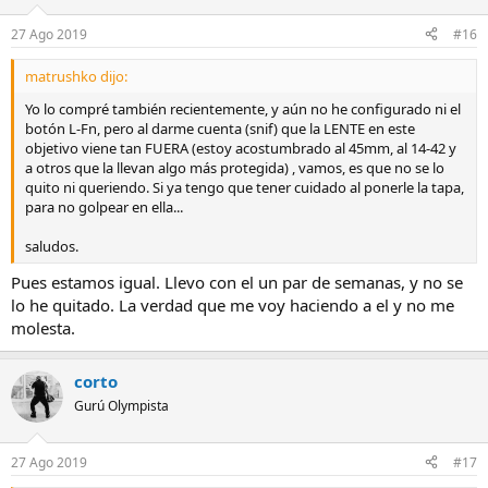
27 Ago 2019
#16
matrushko dijo:
Yo lo compré también recientemente, y aún no he configurado ni el
botón L-Fn, pero al darme cuenta (snif) que la LENTE en este
objetivo viene tan FUERA (estoy acostumbrado al 45mm, al 14-42 y
a otros que la llevan algo más protegida) , vamos, es que no se lo
quito ni queriendo. Si ya tengo que tener cuidado al ponerle la tapa,
para no golpear en ella...
saludos.
Pues estamos igual. Llevo con el un par de semanas, y no se
lo he quitado. La verdad que me voy haciendo a el y no me
molesta.
corto
Gurú Olympista
27 Ago 2019
#17