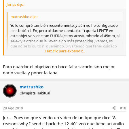
Jonas dijo:
matrushko dijo:
Yo lo compré también recientemente, y aún no he configurado
ni el botón L-Fn, pero al darme cuenta (snif) que la LENTE en
este objetivo viene tan FUERA (estoy acostumbrado al 45mm, al
14-42 y a otros que la llevan algo más protegida) , vamos, es
que no se lo quito ni queriendo. Si ya tengo que tener cuidado
Haz clic para expandir...
al ponerle la tapa, para no golpear en ella...
saludos.
Haz clic para expandir...
Para guardar el objetivo no hace falta sacarlo sino mejor
Pues estamos igual. Llevo con el un par de semanas, y no se lo he
darlo vuelta y poner la tapa
quitado. La verdad que me voy haciendo a el y no me molesta.
matrushko
Olympista Habitual
28 Ago 2019
#18
Jur.... Pues no que viendo un vídeo de un tipo que dice "8
reasons why I send it back the 12-40" veo que tiene un anillo