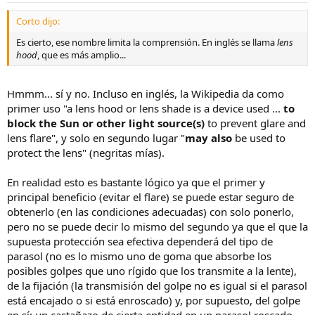
Corto dijo:
Es cierto, ese nombre limita la comprensión. En inglés se llama
lens
hood
, que es más amplio...
Hmmm... sí y no. Incluso en inglés, la Wikipedia da como
primer uso "a lens hood or lens shade is a device used ...
to
block the Sun or other light source(s)
to prevent glare and
lens flare", y solo en segundo lugar "
may also
be used to
protect the lens" (negritas mías).
En realidad esto es bastante lógico ya que el primer y
principal beneficio (evitar el flare) se puede estar seguro de
obtenerlo (en las condiciones adecuadas) con solo ponerlo,
pero no se puede decir lo mismo del segundo ya que el que la
supuesta protección sea efectiva dependerá del tipo de
parasol (no es lo mismo uno de goma que absorbe los
posibles golpes que uno rígido que los transmite a la lente),
de la fijación (la transmisión del golpe no es igual si el parasol
está encajado o si está enroscado) y, por supuesto, del golpe
en sí: un castañazo de cierta entidad en un parasol roscado