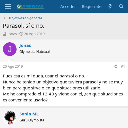
Acceder
Regístrate
Objetivos en general
Parasol, sí o no.
I
F
Jonas
20 Ago 2019
n
e
i
c
Jonas
J
c
h
Olympista Habitual
i
a
a
d
d
e
20 Ago 2019
#1
o
i
r
n
Pues esa es mi duda, usar el parasol o no.
d
i
Nunca he tenido un objetivo que tuviera parasol y no se muy
e
c
bien para que sirve o en que situaciones utilizarlo.
l
i
Me he comprado el 12-40 y viene con el, ¿en que situaciones
t
o
es conveniente usarlo?
e
m
a
Sonia ML
Gurú Olympista