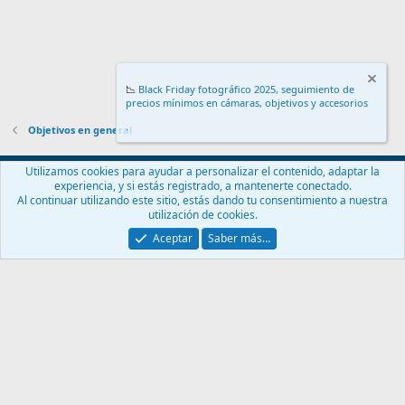
📉
Black Friday fotográfico 2025, seguimiento de
precios mínimos en cámaras, objetivos y accesorios
.
Objetivos en general
Español (ES)
Utilizamos cookies para ayudar a personalizar el contenido, adaptar la
experiencia, y si estás registrado, a mantenerte conectado.
Contáctanos
Términos y reglas
Política de privacidad
Ayuda
Al continuar utilizando este sitio, estás dando tu consentimiento a nuestra
Inicio
R
utilización de cookies.
S
S
Aceptar
Saber más…
®
Community platform by XenForo
© 2010-2024 XenForo Ltd.