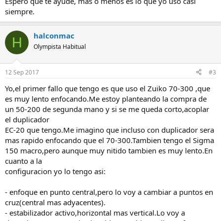
Espero que te ayude, más o menos es lo que yo uso casi
siempre.
halconmac
H
Olympista Habitual
12 Sep 2017
#3
Yo,el primer fallo que tengo es que uso el Zuiko 70-300 ,que
es muy lento enfocando.Me estoy planteando la compra de
un 50-200 de segunda mano y si se me queda corto,acoplar
el duplicador
EC-20 que tengo.Me imagino que incluso con duplicador sera
mas rapido enfocando que el 70-300.Tambien tengo el Sigma
150 macro,pero aunque muy nitido tambien es muy lento.En
cuanto a la
configuracion yo lo tengo asi:
- enfoque en punto central,pero lo voy a cambiar a puntos en
cruz(central mas adyacentes).
- estabilizador activo,horizontal mas vertical.Lo voy a