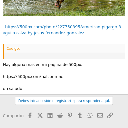
https://500px.com/photo/227750395/american-pigargo-3-
aguila-calva-by-jesus-fernandez-gonzalez
Código:
Hay alguna mas en mi pagina de 500px:
https://500px.com/halconmac
un saludo
Debes iniciar sesión o registrarte para responder aquí.
Facebook
X (Twitter)
LinkedIn
Reddit
Pinterest
Tumblr
WhatsApp
Email
Enlace
Compartir: