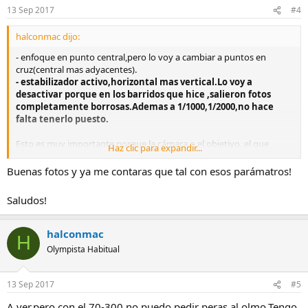
13 Sep 2017
#4
halconmac dijo:
- enfoque en punto central,pero lo voy a cambiar a puntos en
cruz(central mas adyacentes).
- estabilizador activo,horizontal mas vertical.Lo voy a
desactivar porque en los barridos que hice ,salieron fotos
completamente borrosas.Ademas a 1/1000,1/2000,no hace
falta tenerlo puesto.
Esto es muy importante porque la cámara o el objetivo, el que
Haz clic para expandir...
tenga el estabilizador, intentara compensarte el barrido! O en la
dirección que toca (normalmente seguirás en horizontal así que si
Buenas fotos y ya me contaras que tal con esos parámatros!
usas estabilizador, solo para vertical)
Saludos!
halconmac
H
Olympista Habitual
13 Sep 2017
#5
A ver,pero con el 70-300 no puedo pedir peras al olmo.Tengo