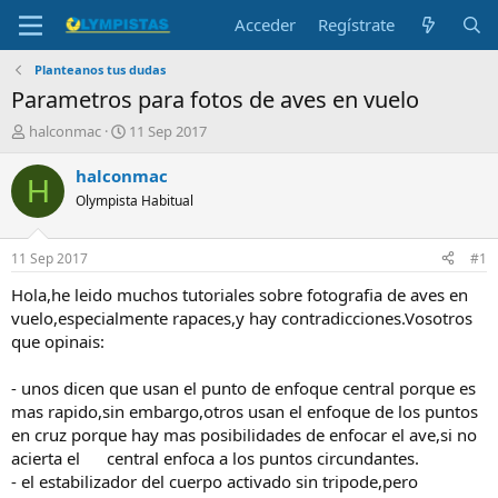
Acceder
Regístrate
Planteanos tus dudas
Parametros para fotos de aves en vuelo
I
F
halconmac
11 Sep 2017
n
e
i
c
halconmac
H
c
h
Olympista Habitual
i
a
a
d
d
e
11 Sep 2017
#1
o
i
r
n
Hola,he leido muchos tutoriales sobre fotografia de aves en
d
i
vuelo,especialmente rapaces,y hay contradicciones.Vosotros
e
c
que opinais:
l
i
t
o
- unos dicen que usan el punto de enfoque central porque es
e
mas rapido,sin embargo,otros usan el enfoque de los puntos
m
a
en cruz porque hay mas posibilidades de enfocar el ave,si no
acierta el central enfoca a los puntos circundantes.
- el estabilizador del cuerpo activado sin tripode,pero