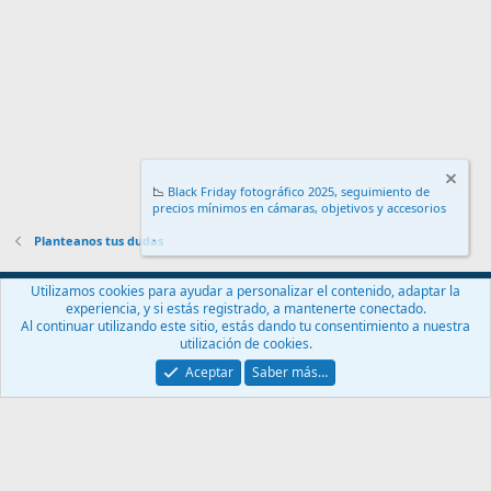
📉
Black Friday fotográfico 2025, seguimiento de
precios mínimos en cámaras, objetivos y accesorios
.
Planteanos tus dudas
Español (ES)
Utilizamos cookies para ayudar a personalizar el contenido, adaptar la
experiencia, y si estás registrado, a mantenerte conectado.
Contáctanos
Términos y reglas
Política de privacidad
Ayuda
Al continuar utilizando este sitio, estás dando tu consentimiento a nuestra
Inicio
R
utilización de cookies.
S
S
Aceptar
Saber más…
®
Community platform by XenForo
© 2010-2024 XenForo Ltd.