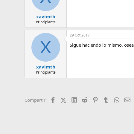
xavimtb
Principiante
29 Oct 2017
X
Sigue haciendo lo mismo, osea
xavimtb
Principiante
Facebook
X (Twitter)
LinkedIn
Reddit
Pinterest
Tumblr
Whats
E
Compartir: