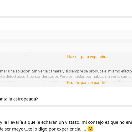
ita o solucion?
Haz clic para expandir...
oximar una solución. Sin ver la cámara y si siempre se produce el mismo efec
defectuoso, tipo condensador. Pero es hablar por hablar, sin ver la cámara 
te con los niveles de integración que tienen es casi misión imposible, las r
Haz clic para expandir...
antalla estropeada?
 y la llevaría a que le echaran un vistazo, mi consejo es que no e
ser mayor...te lo digo por experiencia.....