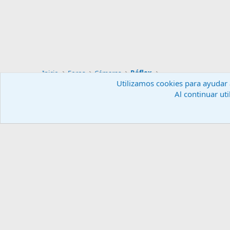
Inicio
Foros
Cámaras
Réflex
Utilizamos cookies para ayudar a
Al continuar uti
Español (ES)