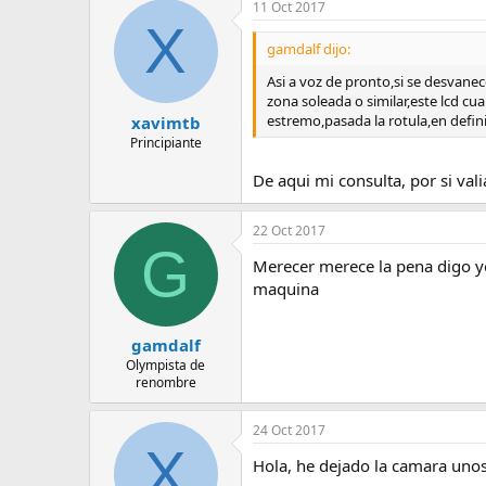
11 Oct 2017
X
gamdalf dijo:
Asi a voz de pronto,si se desvanece
zona soleada o similar,este lcd cua
estremo,pasada la rotula,en definit
xavimtb
Principiante
De aqui mi consulta, por si vali
22 Oct 2017
G
Merecer merece la pena digo y
maquina
gamdalf
Olympista de
renombre
24 Oct 2017
X
Hola, he dejado la camara unos 