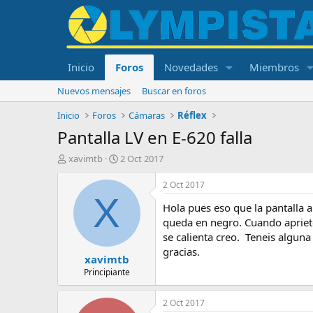
Inicio
Foros
Novedades
Miembros
Nuevos mensajes
Buscar en foros
Inicio
Foros
Cámaras
Réflex
Pantalla LV en E-620 falla
I
F
xavimtb
2 Oct 2017
n
e
i
c
2 Oct 2017
c
h
X
Hola pues eso que la pantalla 
i
a
a
d
queda en negro. Cuando aprieto 
d
e
se calienta creo. Teneis alguna
o
i
gracias.
xavimtb
r
n
d
i
Principiante
e
c
l
i
2 Oct 2017
t
o