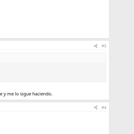
#3
pe y me lo sigue haciendo.
#4