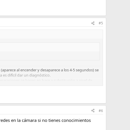
#5
to (aparece al encender y desaparece a los 4-5 segundos) se
es difícil dar un diagnóstico.
eparaciones se hacen en base a substitución a nivel de
#6
nredes en la cámara si no tienes conocimientos