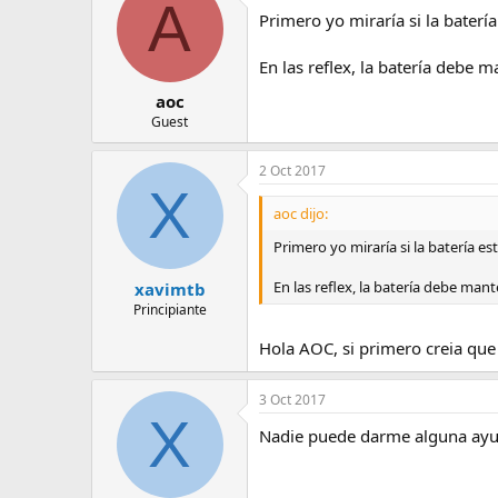
A
e
Primero yo miraría si la batería
m
a
En las reflex, la batería debe
aoc
Guest
2 Oct 2017
X
aoc dijo:
Primero yo miraría si la batería est
En las reflex, la batería debe ma
xavimtb
Principiante
Hola AOC, si primero creia que
3 Oct 2017
X
Nadie puede darme alguna ayud