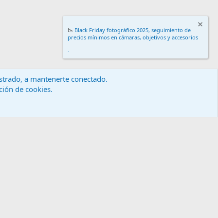
📉
Black Friday fotográfico 2025, seguimiento de
precios mínimos en cámaras, objetivos y accesorios
.
gistrado, a mantenerte conectado.
ación de cookies.
érminos y reglas
Política de privacidad
Ayuda
Inicio
R
S
S