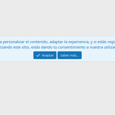
 personalizar el contenido, adaptar la experiencia, y si estás re
lizando este sitio, estás dando tu consentimiento a nuestra utiliz
Contáctanos
T
Aceptar
Saber más…
®
Community platform by XenForo
© 2010-2024 XenForo Ltd.