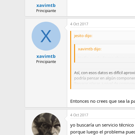
xavimtb
Principiante
4 Oct 2017
X
jesito dijo:
xavimtb dijo:
xavimtb
Nadie puede darme alguna ayud
Principiante
Así, con esos datos es difícil apr
podría pensar en algún componente 
Reparar placas a nivel de componen
placa.
Entonces no crees que sea la p
4 Oct 2017
yo buscaría un servicio técnico
porque luego el problema puede 