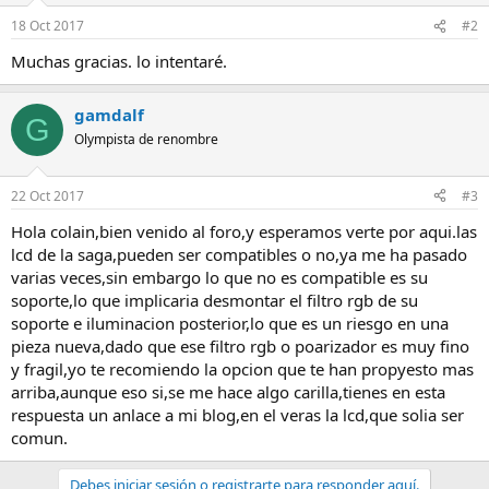
18 Oct 2017
#2
Muchas gracias. lo intentaré.
gamdalf
G
Olympista de renombre
22 Oct 2017
#3
Hola colain,bien venido al foro,y esperamos verte por aqui.las
lcd de la saga,pueden ser compatibles o no,ya me ha pasado
varias veces,sin embargo lo que no es compatible es su
soporte,lo que implicaria desmontar el filtro rgb de su
soporte e iluminacion posterior,lo que es un riesgo en una
pieza nueva,dado que ese filtro rgb o poarizador es muy fino
y fragil,yo te recomiendo la opcion que te han propyesto mas
arriba,aunque eso si,se me hace algo carilla,tienes en esta
respuesta un anlace a mi blog,en el veras la lcd,que solia ser
comun.
Debes iniciar sesión o registrarte para responder aquí.