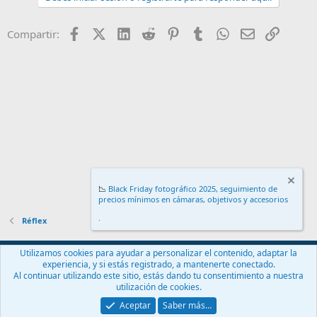
Facebook
X (Twitter)
LinkedIn
Reddit
Pinterest
Tumblr
WhatsApp
Email
Enlace
Compartir:
📉
Black Friday fotográfico 2025, seguimiento de
precios mínimos en cámaras, objetivos y accesorios
.
Réflex
Español (ES)
Utilizamos cookies para ayudar a personalizar el contenido, adaptar la
experiencia, y si estás registrado, a mantenerte conectado.
Contáctanos
Términos y reglas
Política de privacidad
Ayuda
Al continuar utilizando este sitio, estás dando tu consentimiento a nuestra
Inicio
R
utilización de cookies.
S
S
Aceptar
Saber más…
®
Community platform by XenForo
© 2010-2024 XenForo Ltd.