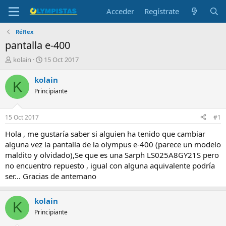
Acceder
Regístrate
Réflex
pantalla e-400
I
F
kolain
15 Oct 2017
n
e
i
c
kolain
K
c
h
Principiante
i
a
a
d
d
e
15 Oct 2017
#1
o
i
r
n
Hola , me gustaría saber si alguien ha tenido que cambiar
d
i
alguna vez la pantalla de la olympus e-400 (parece un modelo
e
c
maldito y olvidado),Se que es una Sarph LS025A8GY21S pero
l
i
no encuentro repuesto , igual con alguna aquivalente podría
t
o
ser... Gracias de antemano
e
m
a
kolain
K
Principiante