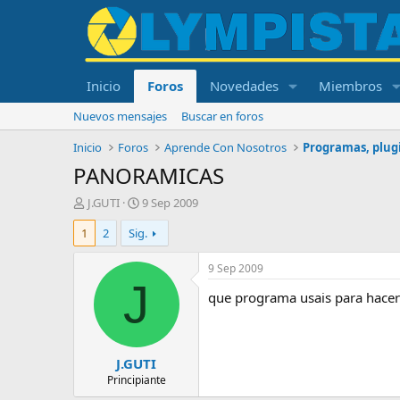
Inicio
Foros
Novedades
Miembros
Nuevos mensajes
Buscar en foros
Inicio
Foros
Aprende Con Nosotros
Programas, plugi
PANORAMICAS
I
F
J.GUTI
9 Sep 2009
n
e
1
2
Sig.
i
c
c
h
i
a
9 Sep 2009
a
d
J
que programa usais para hace
d
e
o
i
r
n
d
i
J.GUTI
e
c
l
i
Principiante
t
o