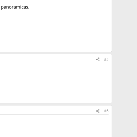
o panoramicas.
#5
#6