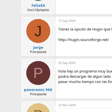
FelixEA
Gurú Olympista
15 Sep 2009
J
Tienes la opción de Hugin que 
http://hugin.sourceforge.net/
jorge
Principiante
20 Sep 2009
P
hola hay un programa muy bueno
podra descargar de algun lado 
pasar mucho tiempo con las fo
panoramic 500
Principiante
23 Nov 2009