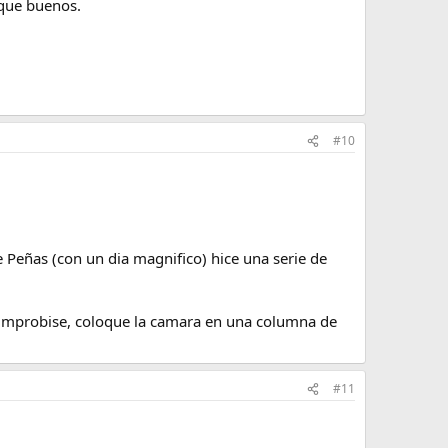
 que buenos.
#10
 Peñas (con un dia magnifico) hice una serie de
 improbise, coloque la camara en una columna de
#11