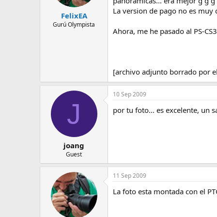
panoramicas... era mejor g g g
La version de pago no es muy 
FelixEA
Gurú Olympista
Ahora, me he pasado al PS-CS3,
[archivo adjunto borrado por e
10 Sep 2009
J
por tu foto... es excelente, un 
joang
Guest
11 Sep 2009
La foto esta montada con el PT