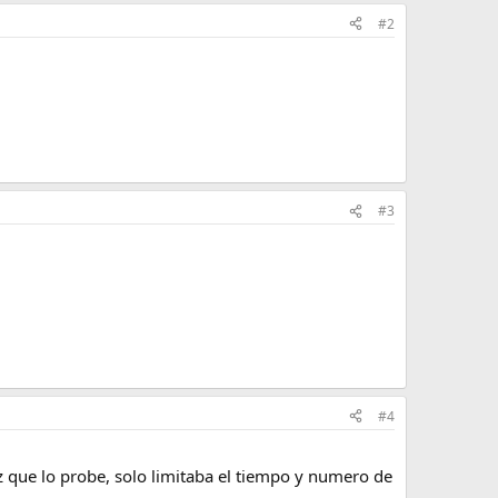
#2
#3
#4
z que lo probe, solo limitaba el tiempo y numero de