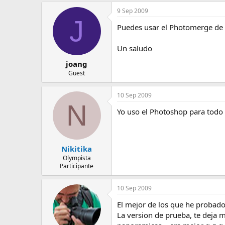
e
9 Sep 2009
m
J
a
Puedes usar el Photomerge de
Un saludo
joang
Guest
10 Sep 2009
N
Yo uso el Photoshop para todo l
Nikitika
Olympista
Participante
10 Sep 2009
El mejor de los que he probado
La version de prueba, te deja 