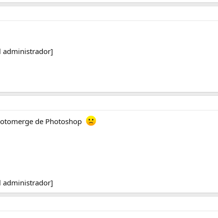
l administrador]
 Photomerge de Photoshop
l administrador]