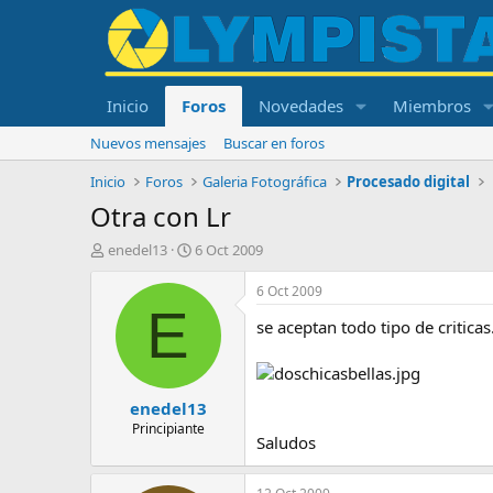
Inicio
Foros
Novedades
Miembros
Nuevos mensajes
Buscar en foros
Inicio
Foros
Galeria Fotográfica
Procesado digital
Otra con Lr
I
F
enedel13
6 Oct 2009
n
e
i
c
6 Oct 2009
c
h
E
se aceptan todo tipo de criticas
i
a
a
d
d
e
o
i
enedel13
r
n
d
i
Principiante
Saludos
e
c
l
i
t
o