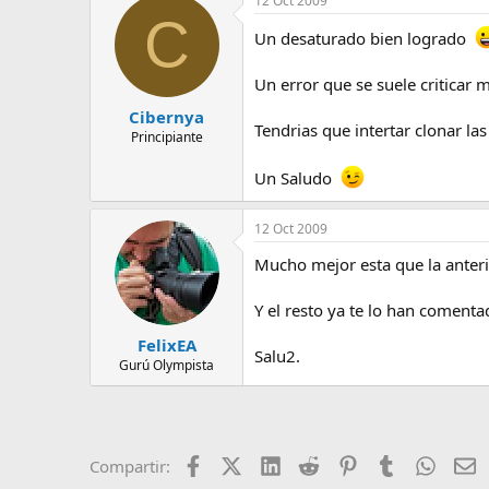
12 Oct 2009
e
C
m
Un desaturado bien logrado
a
Un error que se suele criticar 
Cibernya
Tendrias que intertar clonar las
Principiante
Un Saludo
12 Oct 2009
Mucho mejor esta que la anteri
Y el resto ya te lo han comentad
FelixEA
Salu2.
Gurú Olympista
Facebook
X (Twitter)
LinkedIn
Reddit
Pinterest
Tumblr
Whats
E
Compartir: