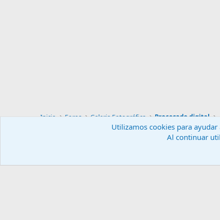
Inicio
Foros
Galeria Fotográfica
Procesado digital
Utilizamos cookies para ayudar a
Al continuar uti
Español (ES)