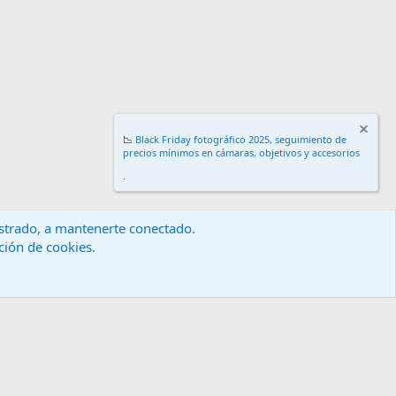
📉
Black Friday fotográfico 2025, seguimiento de
precios mínimos en cámaras, objetivos y accesorios
.
gistrado, a mantenerte conectado.
ación de cookies.
érminos y reglas
Política de privacidad
Ayuda
Inicio
R
S
S