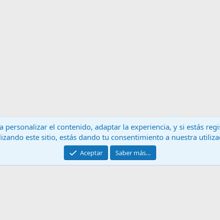
 personalizar el contenido, adaptar la experiencia, y si estás re
lizando este sitio, estás dando tu consentimiento a nuestra utiliz
Contáctanos
T
Aceptar
Saber más…
®
Community platform by XenForo
© 2010-2024 XenForo Ltd.