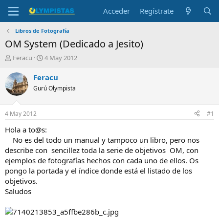
Acceder
Regístrate
Libros de Fotografía
OM System (Dedicado a Jesito)
I
F
Feracu
4 May 2012
n
e
i
c
Feracu
c
h
Gurú Olympista
i
a
a
d
d
e
4 May 2012
#1
o
i
r
n
Hola a to@s:
d
i
No es del todo un manual y tampoco un libro, pero nos
e
c
describe con sencillez toda la serie de objetivos OM, con
l
i
ejemplos de fotografías hechos con cada uno de ellos. Os
t
o
pongo la portada y el índice donde está el listado de los
e
objetivos.
m
a
Saludos