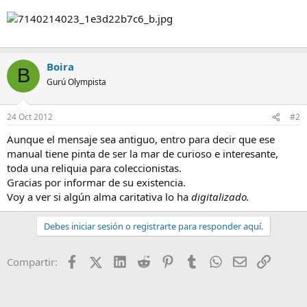
Boira
B
Gurú Olympista
24 Oct 2012
#2
Aunque el mensaje sea antiguo, entro para decir que ese
manual tiene pinta de ser la mar de curioso e interesante,
toda una reliquia para coleccionistas.
Gracias por informar de su existencia.
Voy a ver si algún alma caritativa lo ha
digitalizado.
Debes iniciar sesión o registrarte para responder aquí.
Facebook
X (Twitter)
LinkedIn
Reddit
Pinterest
Tumblr
WhatsApp
Email
Enlace
Compartir: