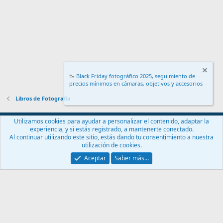
📉
Black Friday fotográfico 2025, seguimiento de
precios mínimos en cámaras, objetivos y accesorios
.
Libros de Fotografía
Español (ES)
Utilizamos cookies para ayudar a personalizar el contenido, adaptar la
experiencia, y si estás registrado, a mantenerte conectado.
Contáctanos
Términos y reglas
Política de privacidad
Ayuda
Al continuar utilizando este sitio, estás dando tu consentimiento a nuestra
Inicio
R
utilización de cookies.
S
S
Aceptar
Saber más…
®
Community platform by XenForo
© 2010-2024 XenForo Ltd.