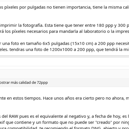
a los píxeles por pulgadas no tienen importancia, tiene la misma 
imprimir la fotografía. Esta tiene que tener entre 180 ppp y 300 
á los píxeles necesarios para mandarla al laboratorio o la impre
r una foto en tamaño 6x5 pulgadas (15x10 cm) a 200 ppp necesit
es. tendras una foto de 1200x1000 a 200 ppp, que tendrá la m
mostrar más calidad de 72ppp
ente en estos tiempos. Hace unos años era cierto pero no ahora, 
 del RAW pues es el equivalente al negativo y, a fecha de hoy, es 
exif que contiene y un formato que no puede ser "creado" por ning
ura compatibilidad, te recomiendo el formato DNG, abierto y pro