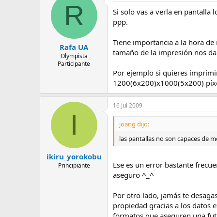
R
Si solo vas a verla en pantall
ppp.
Tiene importancia a la hora de 
Rafa UA
tamaño de la impresión nos dar
Olympista
Participante
Por ejemplo si quieres imprimi
1200(6x200)x1000(5x200) píxel
16 Jul 2009
I
joang dijo:
las pantallas no son capaces de 
ikiru_yorokobu
Ese es un error bastante frecu
Principiante
aseguro ^_^
Por otro lado, jamás te desagas
propiedad gracias a los datos 
formatos que aseguren una fut