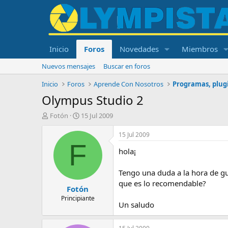
Inicio
Foros
Novedades
Miembros
Nuevos mensajes
Buscar en foros
Inicio
Foros
Aprende Con Nosotros
Programas, plugi
Olympus Studio 2
I
F
Fotón
15 Jul 2009
n
e
i
c
15 Jul 2009
c
h
F
hola¡
i
a
a
d
d
e
Tengo una duda a la hora de gu
o
i
que es lo recomendable?
Fotón
r
n
d
i
Principiante
Un saludo
e
c
l
i
t
o