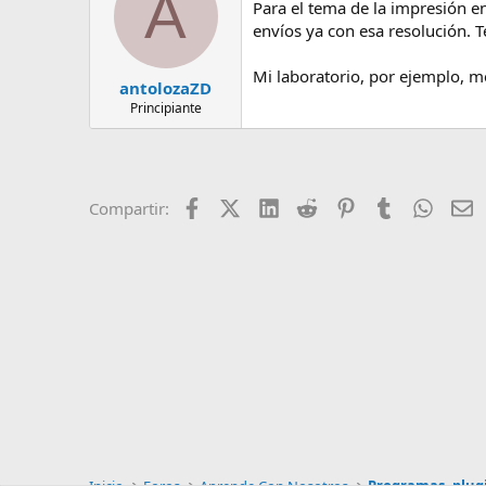
A
Para el tema de la impresión e
envíos ya con esa resolución. T
Mi laboratorio, por ejemplo, m
antolozaZD
Principiante
Facebook
X (Twitter)
LinkedIn
Reddit
Pinterest
Tumblr
Whats
E
Compartir: