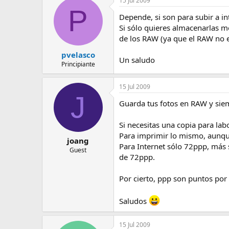
15 Jul 2009
e
P
m
Depende, si son para subir a in
a
Si sólo quieres almacenarlas me
de los RAW (ya que el RAW no e
pvelasco
Un saludo
Principiante
15 Jul 2009
J
Guarda tus fotos en RAW y siem
Si necesitas una copia para la
Para imprimir lo mismo, aunque
joang
Para Internet sólo 72ppp, más 
Guest
de 72ppp.
Por cierto, ppp son puntos por 
Saludos
15 Jul 2009