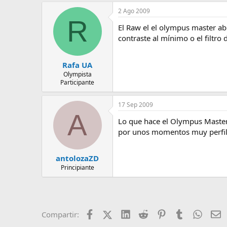
e
2 Ago 2009
m
R
a
El Raw el el olympus master ab
contraste al mínimo o el filtro
Rafa UA
Olympista
Participante
17 Sep 2009
A
Lo que hace el Olympus Master e
por unos momentos muy perfila
antolozaZD
Principiante
Facebook
X (Twitter)
LinkedIn
Reddit
Pinterest
Tumblr
Whats
E
Compartir: