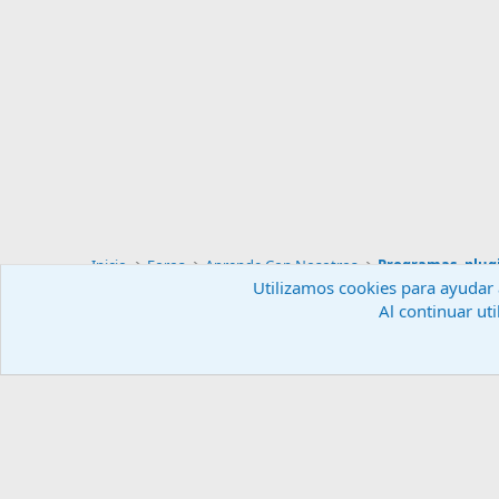
Inicio
Foros
Aprende Con Nosotros
Programas, plugi
Utilizamos cookies para ayudar a
Al continuar uti
Español (ES)