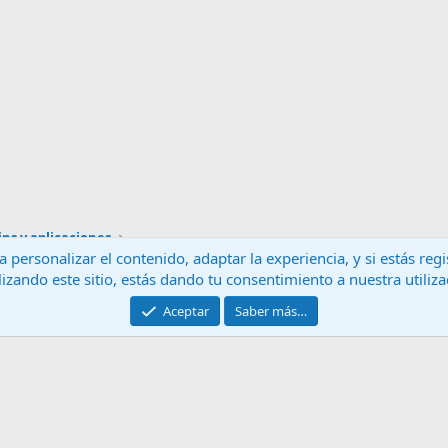
ns y aplicaciones
 personalizar el contenido, adaptar la experiencia, y si estás re
lizando este sitio, estás dando tu consentimiento a nuestra utiliz
Contáctanos
T
Aceptar
Saber más…
®
Community platform by XenForo
© 2010-2024 XenForo Ltd.