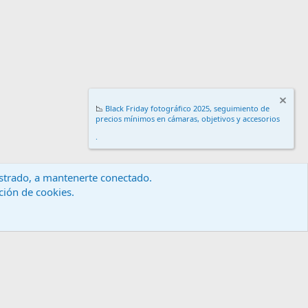
📉
Black Friday fotográfico 2025, seguimiento de
precios mínimos en cámaras, objetivos y accesorios
.
gistrado, a mantenerte conectado.
ación de cookies.
érminos y reglas
Política de privacidad
Ayuda
Inicio
R
S
S