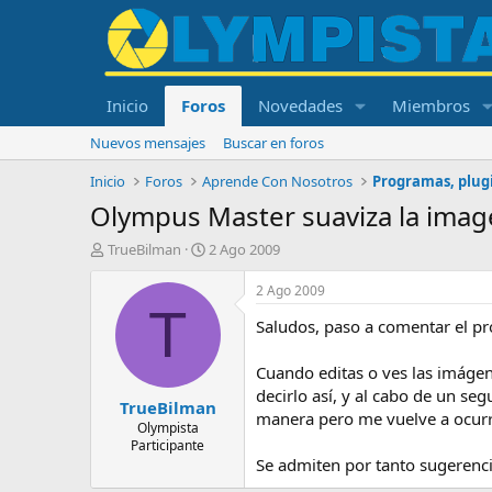
Inicio
Foros
Novedades
Miembros
Nuevos mensajes
Buscar en foros
Inicio
Foros
Aprende Con Nosotros
Programas, plugi
Olympus Master suaviza la ima
I
F
TrueBilman
2 Ago 2009
n
e
i
c
2 Ago 2009
c
h
T
Saludos, paso a comentar el p
i
a
a
d
d
e
Cuando editas o ves las imágene
o
i
decirlo así, y al cabo de un se
TrueBilman
r
n
manera pero me vuelve a ocurri
d
i
Olympista
Participante
e
c
Se admiten por tanto sugerenci
l
i
t
o