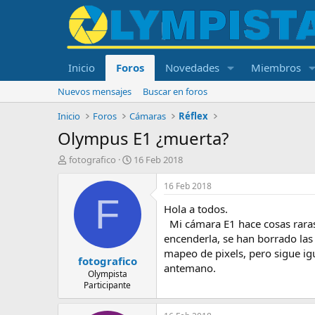
Inicio
Foros
Novedades
Miembros
Nuevos mensajes
Buscar en foros
Inicio
Foros
Cámaras
Réflex
Olympus E1 ¿muerta?
I
F
fotografico
16 Feb 2018
n
e
i
c
16 Feb 2018
c
h
F
Hola a todos.
i
a
a
d
Mi cámara E1 hace cosas raras, 
d
e
encenderla, se han borrado las
o
i
mapeo de pixels, pero sigue igu
fotografico
r
n
antemano.
d
i
Olympista
Participante
e
c
l
i
t
o