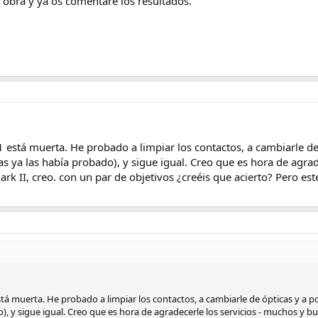
obra y ya os comentaré los resultados.
stá muerta. He probado a limpiar los contactos, a cambiarle de ó
as ya las había probado), y sigue igual. Creo que es hora de agra
rk II, creo. con un par de objetivos ¿creéis que acierto? Pero es
 muerta. He probado a limpiar los contactos, a cambiarle de ópticas y a pone
), y sigue igual. Creo que es hora de agradecerle los servicios - muchos y b