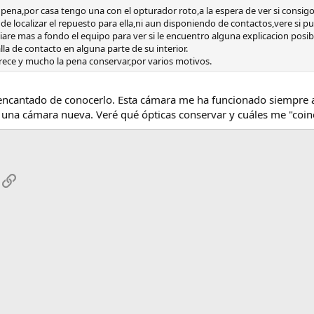
 pena,por casa tengo una con el opturador roto,a la espera de ver si consig
de localizar el repuesto para ella,ni aun disponiendo de contactos,vere si pu
re mas a fondo el equipo para ver si le encuentro alguna explicacion posibl
la de contacto en alguna parte de su interior.
ce y mucho la pena conservar,por varios motivos.
 encantado de conocerlo. Esta cámara me ha funcionado siempre a 
na cámara nueva. Veré qué ópticas conservar y cuáles me "coinc
App
mail
Enlace