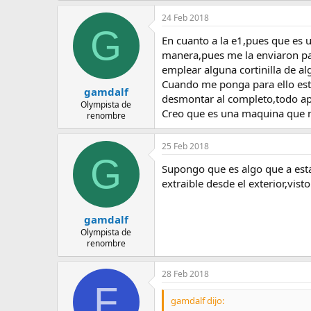
24 Feb 2018
G
En cuanto a la e1,pues que es u
manera,pues me la enviaron par
emplear alguna cortinilla de alg
Cuando me ponga para ello estud
gamdalf
desmontar al completo,todo apun
Olympista de
Creo que es una maquina que m
renombre
25 Feb 2018
G
Supongo que es algo que a esta
extraible desde el exterior,vist
gamdalf
Olympista de
renombre
28 Feb 2018
F
gamdalf dijo: