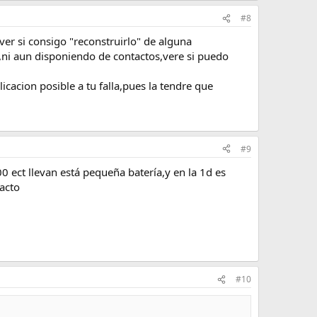
#8
ver si consigo "reconstruirlo" de alguna
a,ni aun disponiendo de contactos,vere si puedo
cacion posible a tu falla,pues la tendre que
#9
 ect llevan está pequeña batería,y en la 1d es
tacto
#10