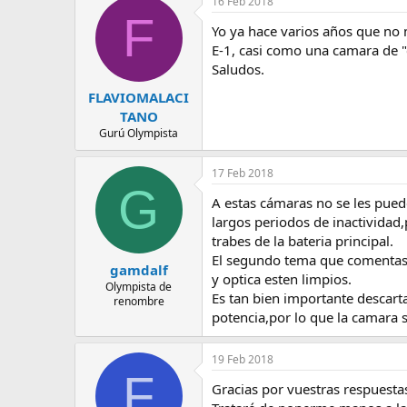
16 Feb 2018
e
F
m
Yo ya hace varios años que no 
a
E-1, casi como una camara de "cu
Saludos.
FLAVIOMALACI
TANO
Gurú Olympista
17 Feb 2018
G
A estas cámaras no se les pued
largos periodos de inactividad,
trabes de la bateria principal.
El segundo tema que comentas p
gamdalf
y optica esten limpios.
Olympista de
Es tan bien importante descart
renombre
potencia,por lo que la camara 
19 Feb 2018
F
Gracias por vuestras respuesta