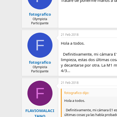
Trataré de ponerme manos a la 
fotografico
Olympista
Participante
21 Feb 2018
F
Hola a todos.
Definitivamente, mi cámara E1 e
limpieza, estas dos últimas cos
fotografico
y decantarse por otra. La M1 ma
Olympista
4/3...
Participante
21 Feb 2018
F
fotografico dijo:
Hola a todos.
Definitivamente, mi cámara E1 está
FLAVIOMALACI
últimas cosas ya las había probado
TANO