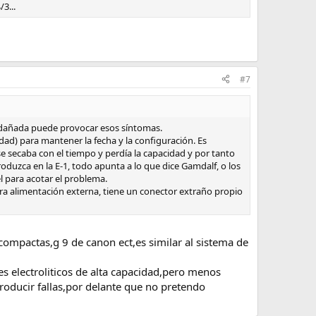
3...
#7
a dañada puede provocar esos síntomas.
dad) para mantener la fecha y la configuración. Es
e secaba con el tiempo y perdía la capacidad y por tanto
oduzca en la E-1, todo apunta a lo que dice Gamdalf, o los
él para acotar el problema.
ara alimentación externa, tiene un conector extraño propio
 compactas,g 9 de canon ect,es similar al sistema de
s electroliticos de alta capacidad,pero menos
roducir fallas,por delante que no pretendo