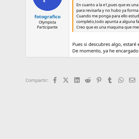
En cuanto a la e1,pues que es una
para revisarla y no hubo ya forma 
Cuando me ponga para ello estudia
fotografico
completo,todo apunta a alguna fal
Olympista
Creo que es una maquina que mere
Participante
Pues si descubres algo, estaré
De momento, ya he encargado u
Facebook
X (Twitter)
LinkedIn
Reddit
Pinterest
Tumblr
Whats
E
Compartir: