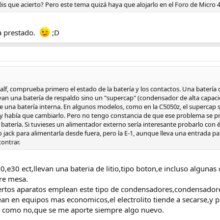
éis que acierto? Pero este tema quizá haya que alojarlo en el Foro de Micro 4/
ha prestado.
;D
f, comprueba primero el estado de la batería y los contactos. Una baterí
evan una batería de respaldo sino un "supercap" (condensador de alta capaci
de una batería interna. En algunos modelos, como en la C5050z, el supercap s
n y había que cambiarlo. Pero no tengo constancia de que ese problema se pr
a batería. Si tuvieses un alimentador externo sería interesante probarlo con 
o jack para alimentarla desde fuera, pero la E-1, aunque lleva una entrada p
ontrar.
0,e30 ect,llevan una bateria de litio,tipo boton,e incluso algunas
re mesa.
iertos aparatos emplean este tipo de condensadores,condensadore
an en equipos mas economicos,el electrolito tiende a secarse,y p
,y como no,que se me aporte siempre algo nuevo.