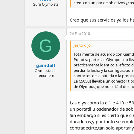
creo. con un par de objetivos ¿cre
Gurú Olympista
Creo que sus servicios ya los 
24 Feb 2018
G
jesito dijo:
Totalmente de acuerdo con Gamdal
Por otra parte, las Olympus no ll
prácticamente idéntico al efecto 
gamdalf
perdía la fecha y la configuració
Olympista de
contactos de la batería o la propi
renombre
La C5050z llevaba un conector tip
de Olympus, que no es fácil de enc
Las olys como la e 1 e 410 e 50
un portatil u osdenador de sob
Sin embargo si es cierto que c
duraderos,y por tanto se emple
contradecirte,tan solo aportar