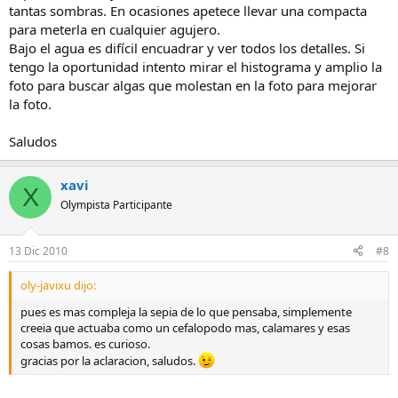
Referente al alga, si te soy sincero, ni me había fijado!!!
tantas sombras. En ocasiones apetece llevar una compacta
para meterla en cualquier agujero.
Saludos y gracias!
Bajo el agua es difícil encuadrar y ver todos los detalles. Si
tengo la oportunidad intento mirar el histograma y amplio la
Nabucco78
foto para buscar algas que molestan en la foto para mejorar
la foto.
Saludos
xavi
X
Olympista Participante
13 Dic 2010
#8
oly-javixu dijo:
pues es mas compleja la sepia de lo que pensaba, simplemente
creeia que actuaba como un cefalopodo mas, calamares y esas
cosas bamos. es curioso.
gracias por la aclaracion, saludos.