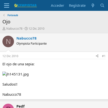
Acceder
Regístrate
Fotosub
Ojo
I
F
Nabucco78
12 Dic 2010
n
e
i
c
Nabucco78
N
c
h
Olympista Participante
i
a
a
d
d
e
12 Dic 2010
#1
o
i
r
n
El ojo de una sepia:
d
i
e
c
l
i
t
o
Saludos!!
e
m
a
Nabucco78
Pedf