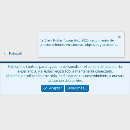
📉
Black Friday fotográfico 2025, seguimiento de
precios mínimos en cámaras, objetivos y accesorios
.
Fotosub
Español (ES)
Utilizamos cookies para ayudar a personalizar el contenido, adaptar la
experiencia, y si estás registrado, a mantenerte conectado.
Contáctanos
Términos y reglas
Política de privacidad
Ayuda
Al continuar utilizando este sitio, estás dando tu consentimiento a nuestra
Inicio
R
utilización de cookies.
S
S
Aceptar
Saber más…
®
Community platform by XenForo
© 2010-2024 XenForo Ltd.