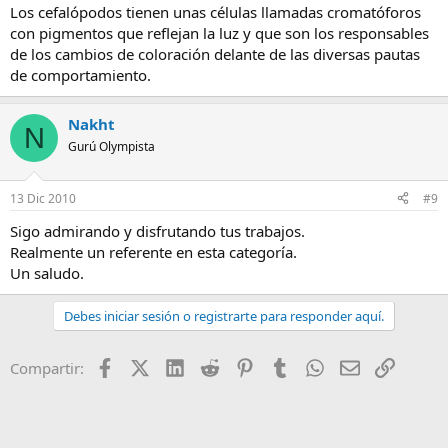
Los cefalópodos tienen unas células llamadas cromatóforos
con pigmentos que reflejan la luz y que son los responsables
de los cambios de coloración delante de las diversas pautas
de comportamiento.
Nakht
N
Gurú Olympista
13 Dic 2010
#9
Sigo admirando y disfrutando tus trabajos.
Realmente un referente en esta categoría.
Un saludo.
Debes iniciar sesión o registrarte para responder aquí.
Facebook
X (Twitter)
LinkedIn
Reddit
Pinterest
Tumblr
WhatsApp
Email
Enlace
Compartir: