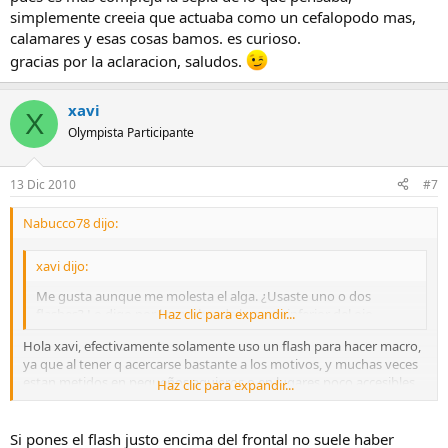
simplemente creeia que actuaba como un cefalopodo mas,
calamares y esas cosas bamos. es curioso.
gracias por la aclaracion, saludos.
xavi
X
Olympista Participante
13 Dic 2010
#7
Nabucco78 dijo:
xavi dijo:
Me gusta aunque me molesta el alga. ¿Usaste uno o dos
flashes? Lo digo por la sombra de la parte inferior del ojo.
Haz clic para expandir...
Hola xavi, efectivamente solamente uso un flash para hacer macro,
ya que al tener q acercarse bastante a los motivos, y muchas veces
estan metidos en pequeños agujeros o en lugares poco accesibles,
Haz clic para expandir...
se usa solamente un flash (pero no quiere decir que no puedas
llevar dos).
Si pones el flash justo encima del frontal no suele haber