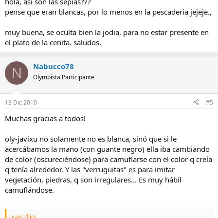
hola, asi son las sepias???
pense que eran blancas, por lo menos en la pescaderia jejeje.,
muy buena, se oculta bien la jodia, para no estar presente en
el plato de la cenita. saludos.
Nabucco78
N
Olympista Participante
13 Dic 2010
#5
Muchas gracias a todos!
oly-javixu no solamente no es blanca, sinó que si le
acercábamos la mano (con guante negro) ella iba cambiando
de color (oscureciéndose) para camuflarse con el color q creía
q tenía alrededor. Y las "verruguitas" es para imitar
vegetación, piedras, q son irregulares... Es muy hábil
camuflándose.
xavi dijo: