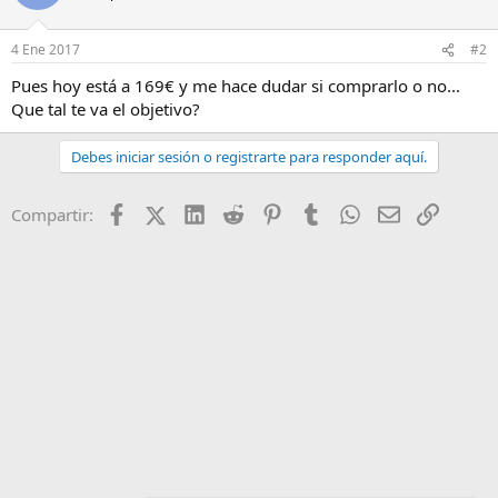
4 Ene 2017
#2
Pues hoy está a 169€ y me hace dudar si comprarlo o no...
Que tal te va el objetivo?
Debes iniciar sesión o registrarte para responder aquí.
Facebook
X (Twitter)
LinkedIn
Reddit
Pinterest
Tumblr
WhatsApp
Email
Enlace
Compartir: