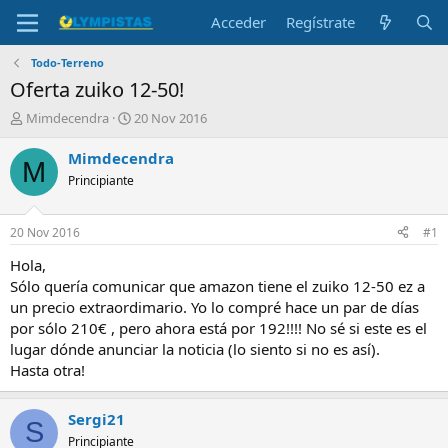
Acceder
Regístrate
Todo-Terreno
Oferta zuiko 12-50!
I
F
Mimdecendra
20 Nov 2016
n
e
i
c
Mimdecendra
M
c
h
Principiante
i
a
a
d
d
e
20 Nov 2016
#1
o
i
r
n
Hola,
d
i
Sólo quería comunicar que amazon tiene el zuiko 12-50 ez a
e
c
un precio extraordimario. Yo lo compré hace un par de días
l
i
por sólo 210€ , pero ahora está por 192!!!! No sé si este es el
t
o
lugar dónde anunciar la noticia (lo siento si no es así).
e
Hasta otra!
m
a
Sergi21
S
Principiante