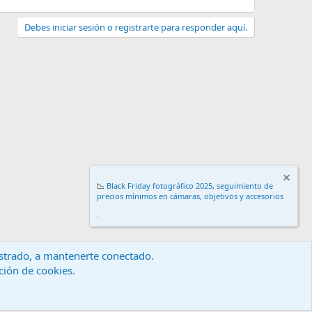
Debes iniciar sesión o registrarte para responder aquí.
📉
Black Friday fotográfico 2025, seguimiento de
precios mínimos en cámaras, objetivos y accesorios
.
gistrado, a mantenerte conectado.
ación de cookies.
érminos y reglas
Política de privacidad
Ayuda
Inicio
R
S
S