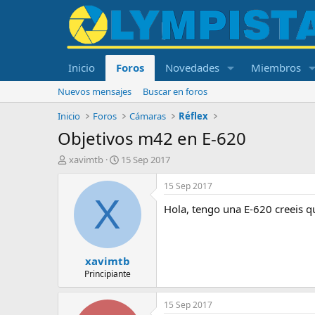
Inicio
Foros
Novedades
Miembros
Nuevos mensajes
Buscar en foros
Inicio
Foros
Cámaras
Réflex
Objetivos m42 en E-620
I
F
xavimtb
15 Sep 2017
n
e
i
c
15 Sep 2017
c
h
X
Hola, tengo una E-620 creeis q
i
a
a
d
d
e
o
i
xavimtb
r
n
d
i
Principiante
e
c
l
i
15 Sep 2017
t
o