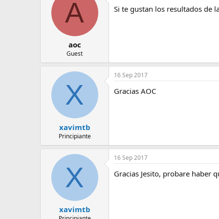
A
e
Si te gustan los resultados de l
m
a
aoc
Guest
16 Sep 2017
X
Gracias AOC
xavimtb
Principiante
16 Sep 2017
X
Gracias Jesito, probare haber qu
xavimtb
Principiante