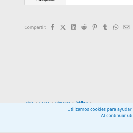
Facebook
X (Twitter)
LinkedIn
Reddit
Pinterest
Tumblr
Whats
E
Compartir:
Inicio
Foros
Cámaras
Réflex
Utilizamos cookies para ayudar a
Al continuar uti
Español (ES)