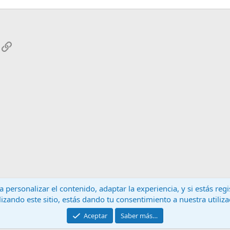
App
mail
Enlace
 personalizar el contenido, adaptar la experiencia, y si estás re
lizando este sitio, estás dando tu consentimiento a nuestra utiliz
Contáctanos
T
Aceptar
Saber más…
®
Community platform by XenForo
© 2010-2024 XenForo Ltd.