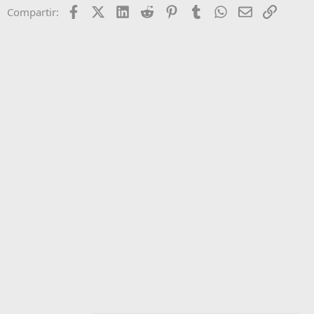
Facebook
X (Twitter)
LinkedIn
Reddit
Pinterest
Tumblr
WhatsApp
Email
Enlace
Compartir: