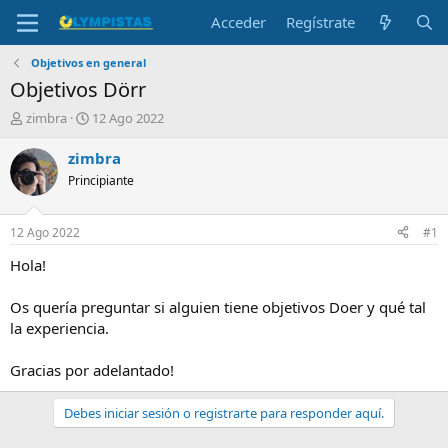
Acceder
Regístrate
Objetivos en general
Objetivos Dörr
I
F
zimbra
12 Ago 2022
n
e
i
c
zimbra
c
h
Principiante
i
a
a
d
d
e
12 Ago 2022
#1
o
i
r
n
Hola!
d
i
e
c
Os quería preguntar si alguien tiene objetivos Doer y qué tal
l
i
la experiencia.
t
o
e
Gracias por adelantado!
m
a
Debes iniciar sesión o registrarte para responder aquí.