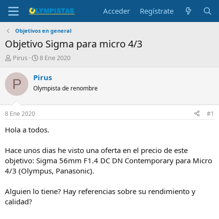
Acceder
Regístrate
Objetivos en general
Objetivo Sigma para micro 4/3
I
F
Pirus
8 Ene 2020
n
e
i
c
Pirus
P
c
h
Olympista de renombre
i
a
a
d
d
e
8 Ene 2020
#1
o
i
r
n
Hola a todos.
d
i
e
c
Hace unos dias he visto una oferta en el precio de este
l
i
objetivo: Sigma 56mm F1.4 DC DN Contemporary para Micro
t
o
4/3 (Olympus, Panasonic).
e
m
a
Alguien lo tiene? Hay referencias sobre su rendimiento y
calidad?