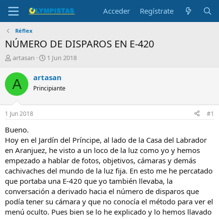
Acceder
Regístrate
Réflex
NÚMERO DE DISPAROS EN E-420
I
F
artasan
1 Jun 2018
n
e
i
c
artasan
A
c
h
Principiante
i
a
a
d
d
e
1 Jun 2018
#1
o
i
r
n
Bueno.
d
i
Hoy en el Jardín del Príncipe, al lado de la Casa del Labrador
e
c
en Aranjuez, he visto a un loco de la luz como yo y hemos
l
i
empezado a hablar de fotos, objetivos, cámaras y demás
t
o
cachivaches del mundo de la luz fija. En esto me he percatado
e
que portaba una E-420 que yo también llevaba, la
m
a
conversación a derivado hacia el número de disparos que
podía tener su cámara y que no conocía el método para ver el
menú oculto. Pues bien se lo he explicado y lo hemos llavado