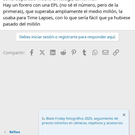
Hay un forero con una EPL (no sé el número, pero de la
primeras), que superaba ampliamente el medio millón, la
usaba para Time Lapses, con lo que sería fácil que ya hubiese
pasado del millón
Debes iniciar sesión o registrarte para responder aquí.
Facebook
X (Twitter)
LinkedIn
Reddit
Pinterest
Tumblr
WhatsApp
Email
Enlace
Compartir:
📉
Black Friday fotográfico 2025, seguimiento de
precios mínimos en cámaras, objetivos y accesorios
.
Réflex