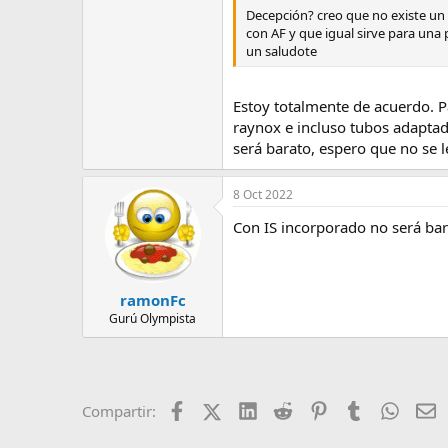
Decepción? creo que no existe un 
con AF y que igual sirve para una
un saludote
Estoy totalmente de acuerdo. P
raynox e incluso tubos adapta
será barato, espero que no se l
8 Oct 2022
Con IS incorporado no será ba
ramonFc
Gurú Olympista
Facebook
X (Twitter)
LinkedIn
Reddit
Pinterest
Tumblr
Whats
E
Compartir: