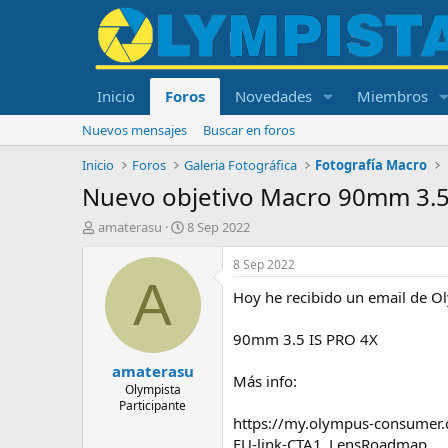
Inicio
Foros
Novedades
Miembros
Nuevos mensajes
Buscar en foros
Inicio
Foros
Galeria Fotográfica
Fotografía Macro
Nuevo objetivo Macro 90mm 3.5 
I
F
amaterasu
8 Sep 2022
n
e
i
c
8 Sep 2022
c
h
A
Hoy he recibido un email de Oly
i
a
a
d
d
e
90mm 3.5 IS PRO 4X
o
i
amaterasu
r
n
Más info:
d
i
Olympista
Participante
e
c
https://my.olympus-consumer
l
i
t
o
EU-link-CTA1_LensRoadmap