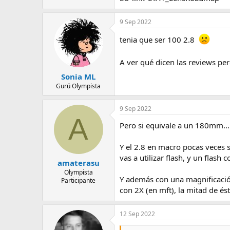
e
m
9 Sep 2022
a
tenia que ser 100 2.8
A ver qué dicen las reviews p
Sonia ML
Gurú Olympista
9 Sep 2022
A
Pero si equivale a un 180mm...
Y el 2.8 en macro pocas veces 
vas a utilizar flash, y un flash
amaterasu
Olympista
Y además con una magnificación
Participante
con 2X (en mft), la mitad de é
12 Sep 2022