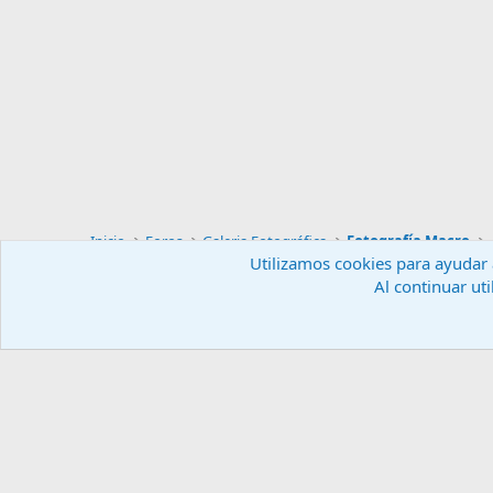
Inicio
Foros
Galeria Fotográfica
Fotografía Macro
Utilizamos cookies para ayudar a
Al continuar uti
Español (ES)