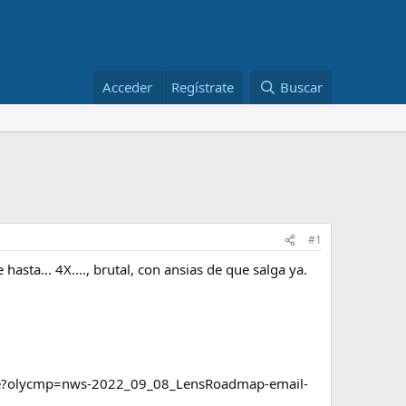
Acceder
Regístrate
Buscar
#1
sta... 4X...., brutal, con ansias de que salga ya.
ate?olycmp=nws-2022_09_08_LensRoadmap-email-