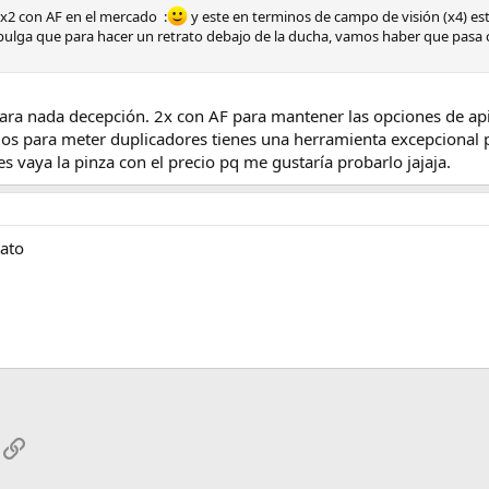
x2 con AF en el mercado :
y este en terminos de campo de visión (x4) es
 pulga que para hacer un retrato debajo de la ducha, vamos haber que pasa co
ara nada decepción. 2x con AF para mantener las opciones de api
dos para meter duplicadores tienes una herramienta excepciona
es vaya la pinza con el precio pq me gustaría probarlo jajaja.
rato
App
mail
Enlace