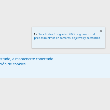
📉
Black Friday fotográfico 2025, seguimiento de
precios mínimos en cámaras, objetivos y accesorios
.
gistrado, a mantenerte conectado.
ación de cookies.
érminos y reglas
Política de privacidad
Ayuda
Inicio
R
S
S