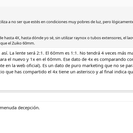
tiliza a no ser que estés en condiciones muy pobres de luz, pero lógicamente 
hasta 4X, hasta dónde yo sé, sin utilizar raynox o tubos extensores, el lao
s que el Zuiko 60mm.
 así. La lente será 2:1. El 60mm es 1:1. No tendrá 4 veces más ma
para el nuevo y 1x en el 60mm. Ese dato de 4x es comparando con
ente en la web oficial). Es un dato de puro marketing que no se pa
uncio que has compartido el 4x tiene un asterisco y al final indica
s menuda decepción.