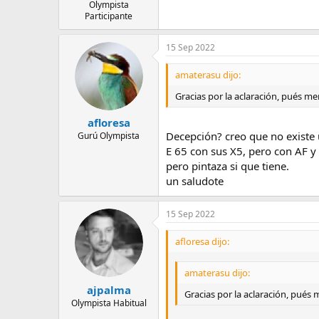
Olympista
Participante
15 Sep 2022
amaterasu dijo:
Gracias por la aclaración, pués m
afloresa
Decepción? creo que no existe
Gurú Olympista
E 65 con sus X5, pero con AF y
pero pintaza si que tiene.
un saludote
15 Sep 2022
afloresa dijo:
amaterasu dijo:
ajpalma
Gracias por la aclaración, pués
Olympista Habitual