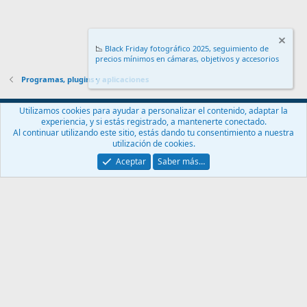
📉
Black Friday fotográfico 2025, seguimiento de
precios mínimos en cámaras, objetivos y accesorios
.
Programas, plugins y aplicaciones
Español (ES)
Utilizamos cookies para ayudar a personalizar el contenido, adaptar la
experiencia, y si estás registrado, a mantenerte conectado.
Contáctanos
Términos y reglas
Política de privacidad
Ayuda
Al continuar utilizando este sitio, estás dando tu consentimiento a nuestra
Inicio
R
utilización de cookies.
S
S
Aceptar
Saber más…
®
Community platform by XenForo
© 2010-2024 XenForo Ltd.