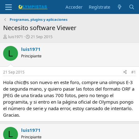
Acceder
Regístrate
Programas, plugins y aplicaciones
Necesito software Viewer
I
F
luis1971
21 Sep 2015
n
e
i
c
luis1971
L
c
h
Principiante
i
a
a
d
d
e
21 Sep 2015
#1
o
i
r
n
Hola chic@s son nuevo en este foro, compre una olmpus E-3
d
i
de segunda mano, y quiero pasar las fotos del formato ORF a
e
c
JPEG de una tirada unas 700 fotos, pero no tengo el
l
i
programita, y si entro en la página oficial de Olympus pongo
t
o
el número de serie y nada error, estoy cansado de intentarlo.
e
Gracias.
m
a
luis1971
L
Principiante