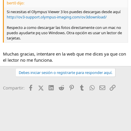
bert0 dijo:
Si necesitas el Olympus Viewer 3 los puedes descargas desde aquí
http://ov3-support.olympus-imaging.com/ov3download/
Respecto a como descargar las fotos directamente con un mac no
puedo ayudarte pq uso Windows. Otra opción es usar un lector de
tarjetas.
Muchas gracias, intentare en la web que me dices ya que con
el lector no me funciona.
Debes iniciar sesión o registrarte para responder aquí.
Facebook
X (Twitter)
LinkedIn
Reddit
Pinterest
Tumblr
WhatsApp
Email
Enlace
Compartir: