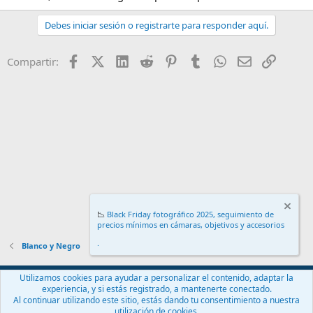
Debes iniciar sesión o registrarte para responder aquí.
Facebook
X (Twitter)
LinkedIn
Reddit
Pinterest
Tumblr
WhatsApp
Email
Enlace
Compartir:
📉
Black Friday fotográfico 2025, seguimiento de
precios mínimos en cámaras, objetivos y accesorios
.
Blanco y Negro
Español (ES)
Utilizamos cookies para ayudar a personalizar el contenido, adaptar la
experiencia, y si estás registrado, a mantenerte conectado.
Contáctanos
Términos y reglas
Política de privacidad
Ayuda
Al continuar utilizando este sitio, estás dando tu consentimiento a nuestra
Inicio
R
utilización de cookies.