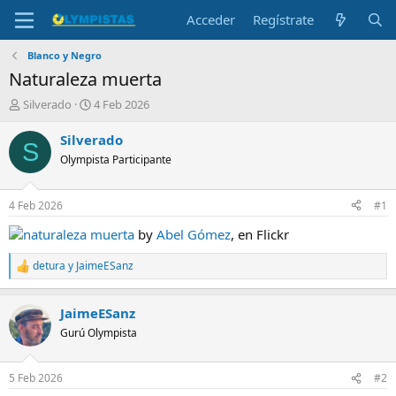
Acceder
Regístrate
Blanco y Negro
Naturaleza muerta
I
F
Silverado
4 Feb 2026
n
e
i
c
Silverado
S
c
h
Olympista Participante
i
a
a
d
d
e
4 Feb 2026
#1
o
i
r
n
naturaleza muerta
by
Abel Gómez
, en Flickr
d
i
e
c
detura
y
JaimeESanz
R
l
i
e
t
o
a
e
JaimeESanz
c
m
c
Gurú Olympista
i
a
o
n
5 Feb 2026
#2
e