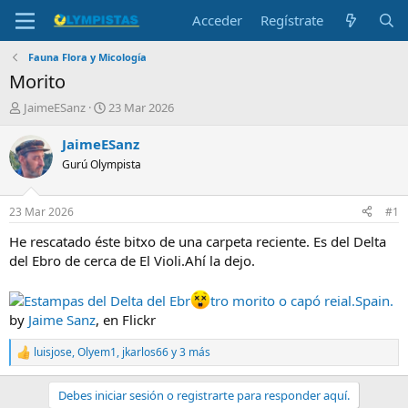
Acceder
Regístrate
Fauna Flora y Micología
Morito
I
F
JaimeESanz
23 Mar 2026
n
e
i
c
JaimeESanz
c
h
Gurú Olympista
i
a
a
d
d
e
23 Mar 2026
#1
o
i
r
n
He rescatado éste bitxo de una carpeta reciente. Es del Delta
d
i
del Ebro de cerca de El Violi.Ahí la dejo.
e
c
l
i
Estampas del Delta del Ebr
tro morito o capó reial.Spain.
t
o
by
Jaime Sanz
, en Flickr
e
m
luisjose
,
Olyem1
,
jkarlos66
y 3 más
a
R
e
a
Debes iniciar sesión o registrarte para responder aquí.
c