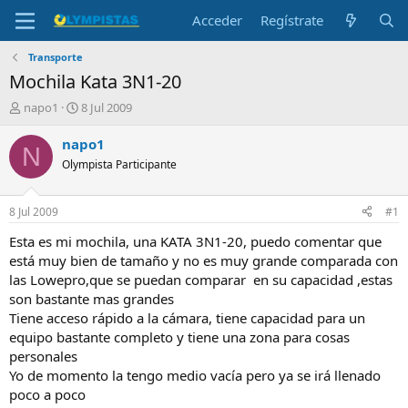
Acceder
Regístrate
Transporte
Mochila Kata 3N1-20
I
F
napo1
8 Jul 2009
n
e
i
c
napo1
N
c
h
Olympista Participante
i
a
a
d
d
e
8 Jul 2009
#1
o
i
r
n
Esta es mi mochila, una KATA 3N1-20, puedo comentar que
d
i
está muy bien de tamaño y no es muy grande comparada con
e
c
las Lowepro,que se puedan comparar en su capacidad ,estas
l
i
son bastante mas grandes
t
o
Tiene acceso rápido a la cámara, tiene capacidad para un
e
equipo bastante completo y tiene una zona para cosas
m
a
personales
Yo de momento la tengo medio vacía pero ya se irá llenado
poco a poco