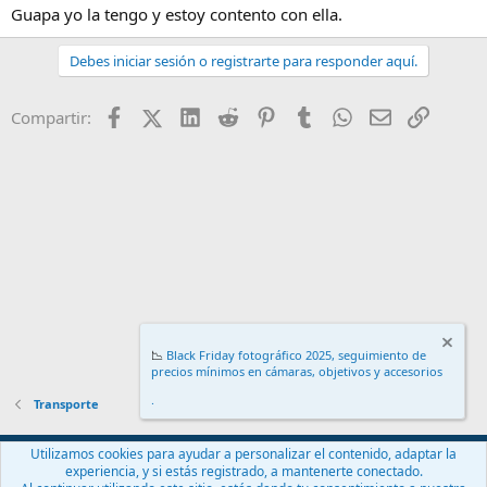
Guapa yo la tengo y estoy contento con ella.
Debes iniciar sesión o registrarte para responder aquí.
Facebook
X (Twitter)
LinkedIn
Reddit
Pinterest
Tumblr
WhatsApp
Email
Enlace
Compartir:
📉
Black Friday fotográfico 2025, seguimiento de
precios mínimos en cámaras, objetivos y accesorios
.
Transporte
Español (ES)
Utilizamos cookies para ayudar a personalizar el contenido, adaptar la
experiencia, y si estás registrado, a mantenerte conectado.
Contáctanos
Términos y reglas
Política de privacidad
Ayuda