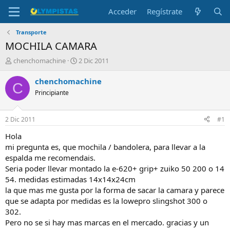
Acceder
Regístrate
Transporte
MOCHILA CAMARA
I
F
chenchomachine
2 Dic 2011
n
e
i
c
chenchomachine
C
c
h
Principiante
i
a
a
d
d
e
2 Dic 2011
#1
o
i
r
n
Hola
d
i
mi pregunta es, que mochila / bandolera, para llevar a la
e
c
espalda me recomendais.
l
i
Seria poder llevar montado la e-620+ grip+ zuiko 50 200 o 14
t
o
54. medidas estimadas 14x14x24cm
e
la que mas me gusta por la forma de sacar la camara y parece
m
a
que se adapta por medidas es la lowepro slingshot 300 o
302.
Pero no se si hay mas marcas en el mercado. gracias y un