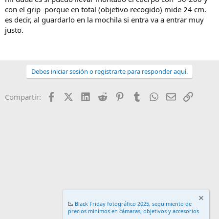
con el grip porque en total (objetivo recogido) mide 24 cm.
es decir, al guardarlo en la mochila si entra va a entrar muy
justo.
Debes iniciar sesión o registrarte para responder aquí.
Facebook
X (Twitter)
LinkedIn
Reddit
Pinterest
Tumblr
WhatsApp
Email
Enlace
Compartir:
📉
Black Friday fotográfico 2025, seguimiento de
precios mínimos en cámaras, objetivos y accesorios