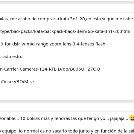
chilas, me acabo de comprarla kata 3n1-20,en esta,si que me cabe
ype/backpacks/kata-backpack-bags/item/66-kata-3n1-20.html
0-for-dslr-w-mid-range-zoom-lens-3-4-lenses-flash
prado esto:
on-Carrier-Cameras-124-RTL-D/dp/B006UHZ7OQ
h?v=xkVBOiMjs-s
able... 10 bolsas más y tendrás las que tengo yo... jajajaja...
 equipo, lo normal es no sacarlo todo junto y en función de la sali