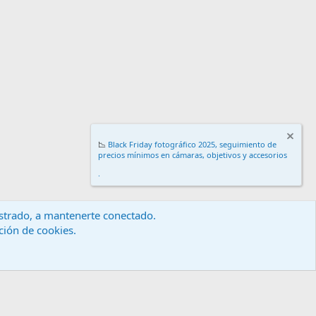
📉
Black Friday fotográfico 2025, seguimiento de
precios mínimos en cámaras, objetivos y accesorios
.
gistrado, a mantenerte conectado.
ación de cookies.
érminos y reglas
Política de privacidad
Ayuda
Inicio
R
S
S