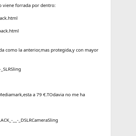
 viene forrada por dentro:
ack.html
pack.html
a como la anterior,mas protegida,y con mayor
-_SLRSling
 Mediamark,esta a 79 €.TOdavia no me ha
LACK_-__-_DSLRCameraSling