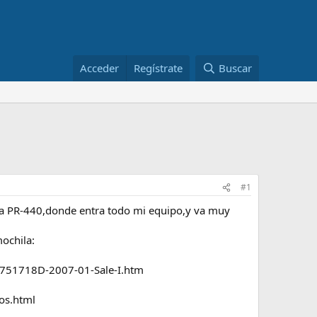
Acceder
Regístrate
Buscar
#1
ata PR-440,donde entra todo mi equipo,y va muy
mochila:
K751718D-2007-01-Sale-I.htm
os.html