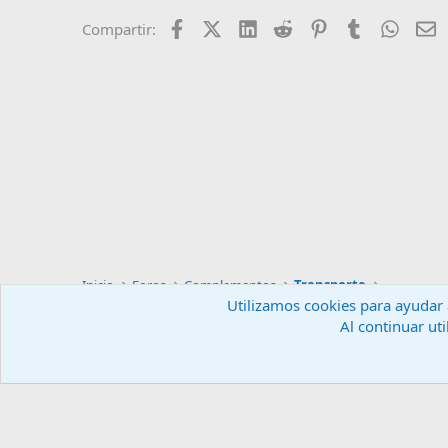
Facebook
X (Twitter)
LinkedIn
Reddit
Pinterest
Tumblr
Whats
E
Compartir:
Inicio
Foros
Complementos
Transporte
Utilizamos cookies para ayudar a
Al continuar uti
Español (ES)