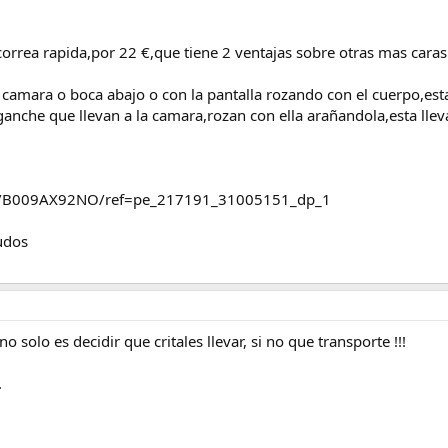
rrea rapida,por 22 €,que tiene 2 ventajas sobre otras mas caras
la camara o boca abajo o con la pantalla rozando con el cuerpo,est
nganche que llevan a la camara,rozan con ella arañandola,esta lle
p/B009AX92NO/ref=pe_217191_31005151_dp_1
udos
 no solo es decidir que critales llevar, si no que transporte !!!
.