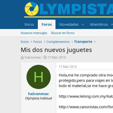
Inicio
Foros
Novedades
Miembros
Nuevos mensajes
Buscar en foros
Inicio
Foros
Complementos
Transporte
Mis dos nuevos juguetes
I
F
halconmac
17 Mar 2013
n
e
i
c
17 Mar 2013
c
h
H
Hola,me he comprado otra moch
i
a
a
d
protegido,pero para viajes en l
d
e
todo el material,se me hace gra
o
i
halconmac
r
n
http://www.lelong.com.my/kat
d
i
Olympista Habitual
e
c
http://www.canonistas.com/fo
l
i
t
o