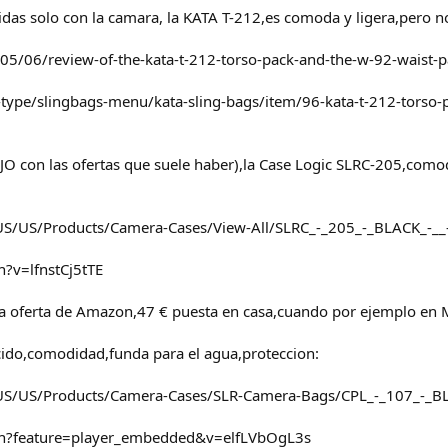
das solo con la camara, la KATA T-212,es comoda y ligera,pero no
05/06/review-of-the-kata-t-212-torso-pack-and-the-w-92-waist-p
ype/slingbags-menu/kata-sling-bags/item/96-kata-t-212-torso-
con las ofertas que suele haber),la Case Logic SLRC-205,comod
US/US/Products/Camera-Cases/View-All/SLRC_-_205_-_BLACK_-__
?v=lfnstCj5tTE
otra oferta de Amazon,47 € puesta en casa,cuando por ejemplo en
ido,comodidad,funda para el agua,proteccion:
-US/US/Products/Camera-Cases/SLR-Camera-Bags/CPL_-_107_-_B
ch?feature=player_embedded&v=elfLVbOgL3s