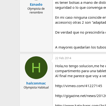
es tener bolsas a mano de disti
Eznado
seguridad o lo que convenga 
Olympista de
renombre
En mi caso ninguna coincide en
accesorio) otras 2 son "adaptad
De verdad que no prescindiría
A mayores quedarían los tubos 
22 Feb 2014
H
Hola,no tengo solucion,me he 
compartimento para una tablet
Al final me parece que voy a ve
halconmac
http://vimeo.com/41227145
Olympista Habitual
http://gigazine.net/news/2012
http://www.kata-bags.com/3n1