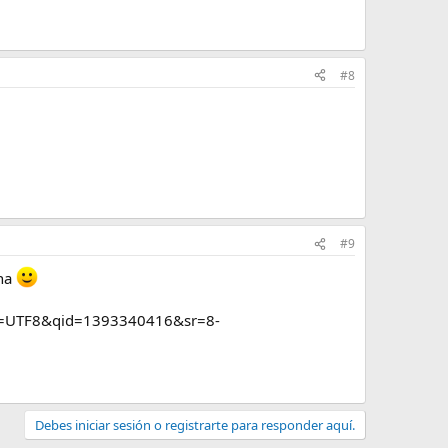
#8
#9
ana
ie=UTF8&qid=1393340416&sr=8-
Debes iniciar sesión o registrarte para responder aquí.