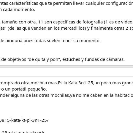
ntas carácterísticas que te permitan llevar cualquier configuraci
en cada momento.
 tamaño con otra, 11 son específicas de fotografía (1 es de vid
as" (de las que venden en los mercadillos) y finalmente otras 2 so
 de ninguna pues todas suelen tener su momento.
de objetivos "de quita y pon", estuches y fundas de cámaras.
comprado otra mochila mas.Es la Kata 3n1-25,un poco mas gran
 o un portatil pequeño.
nder alguna de las otras mochilas,ya no me caben en la habitacio
0815-kata-kt-pl-3n1-25/
-25-pl-sling-backpack