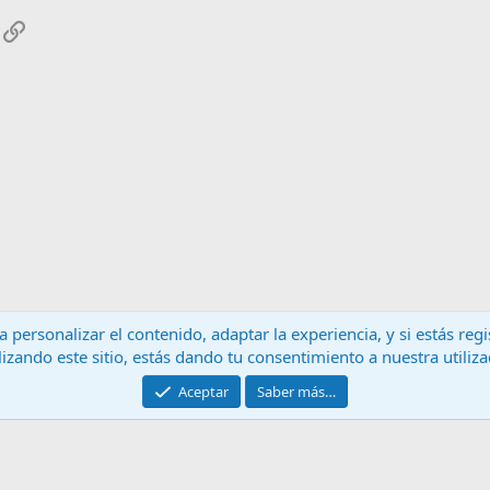
App
mail
Enlace
 personalizar el contenido, adaptar la experiencia, y si estás re
lizando este sitio, estás dando tu consentimiento a nuestra utiliz
Contáctanos
T
Aceptar
Saber más…
®
Community platform by XenForo
© 2010-2024 XenForo Ltd.