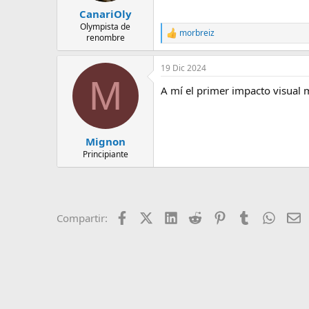
CanariOly
Olympista de
morbreiz
R
renombre
e
a
19 Dic 2024
c
M
c
A mí el primer impacto visual m
i
o
n
e
s
Mignon
:
Principiante
Facebook
X (Twitter)
LinkedIn
Reddit
Pinterest
Tumblr
Whats
E
Compartir: