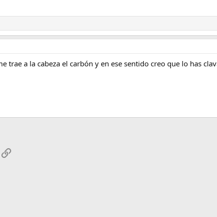
e trae a la cabeza el carbón y en ese sentido creo que lo has cla
App
mail
Enlace