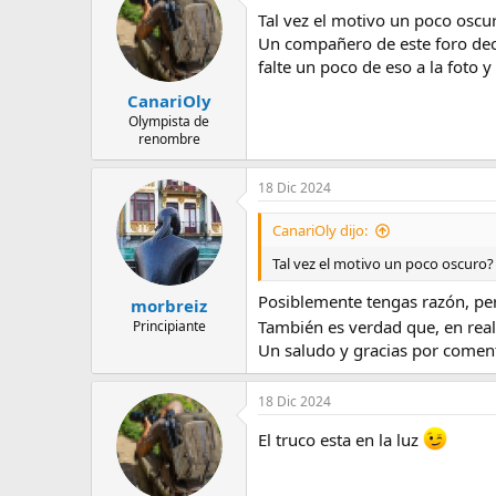
c
e
Tal vez el motivo un poco oscu
i
m
o
Un compañero de este foro deci
a
n
falte un poco de eso a la foto 
e
s
CanariOly
:
Olympista de
renombre
18 Dic 2024
CanariOly dijo:
Tal vez el motivo un poco oscuro?
Posiblemente tengas razón, per
morbreiz
También es verdad que, en real
Principiante
Un saludo y gracias por coment
18 Dic 2024
El truco esta en la luz