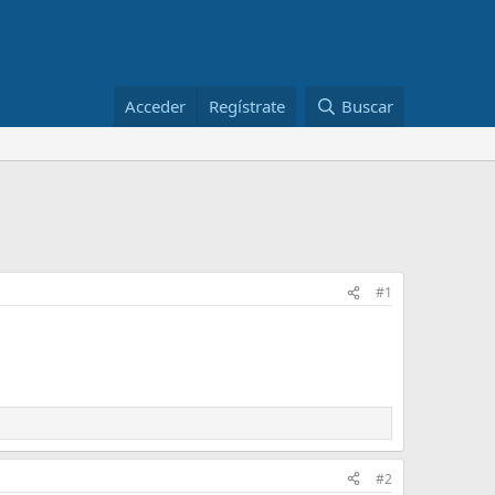
Acceder
Regístrate
Buscar
#1
#2