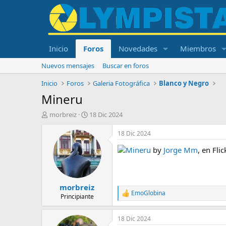
Inicio
Foros
Novedades
Miembros
Nuevos mensajes
Buscar en foros
Inicio
Foros
Galeria Fotográfica
Blanco y Negro
Mineru
I
F
morbreiz
18 Dic 2024
n
e
i
c
18 Dic 2024
c
h
Mineru
by
Jorge Mm
, en Flic
i
a
a
d
d
e
o
i
morbreiz
r
n
EmoGlobina
d
i
R
Principiante
e
e
c
a
l
i
18 Dic 2024
c
t
o