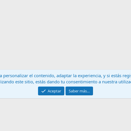
 personalizar el contenido, adaptar la experiencia, y si estás re
lizando este sitio, estás dando tu consentimiento a nuestra utiliz
Contáctanos
T
Aceptar
Saber más…
®
Community platform by XenForo
© 2010-2024 XenForo Ltd.