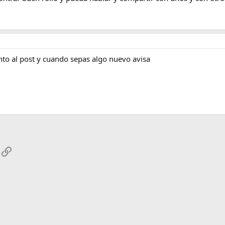
to al post y cuando sepas algo nuevo avisa
App
mail
Enlace