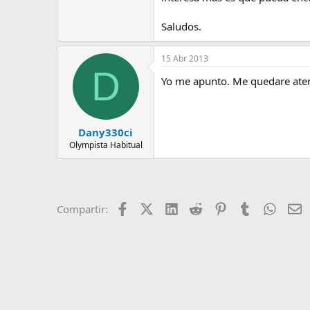
e
m
Saludos.
a
15 Abr 2013
D
Yo me apunto. Me quedare aten
Dany330ci
Olympista Habitual
Facebook
X (Twitter)
LinkedIn
Reddit
Pinterest
Tumblr
Whats
E
Compartir: