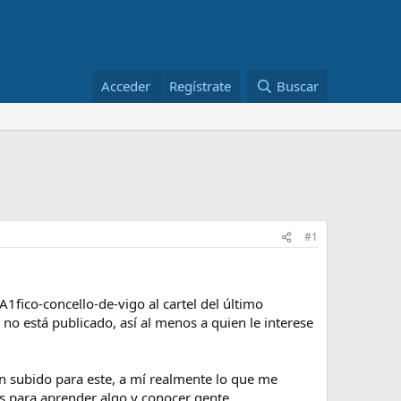
Acceder
Regístrate
Buscar
#1
fico-concello-de-vigo al cartel del último
no está publicado, así al menos a quien le interese
 subido para este, a mí realmente lo que me
s para aprender algo y conocer gente.