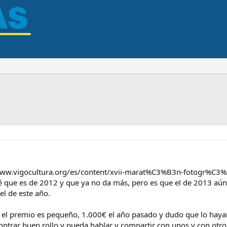
/www.vigocultura.org/es/content/xvii-marat%C3%B3n-fotogr%C3%A1
é que es de 2012 y que ya no da más, pero es que el de 2013 aún 
el de este año.
el premio es pequeño, 1.000€ el año pasado y dudo que lo hayan
ntrar buen rollo y pueda hablar y compartir con unos y con otro