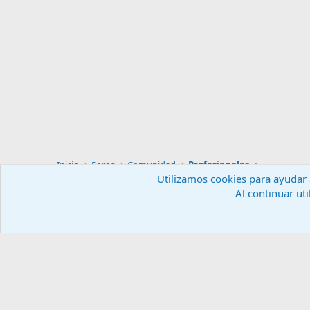
Inicio
Foros
Comunidad
Profesionales
Utilizamos cookies para ayudar a
Al continuar uti
Español (ES)