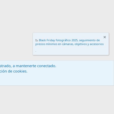
📉
Black Friday fotográfico 2025, seguimiento de
precios mínimos en cámaras, objetivos y accesorios
.
gistrado, a mantenerte conectado.
ación de cookies.
érminos y reglas
Política de privacidad
Ayuda
Inicio
R
S
S