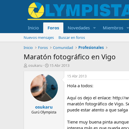
Inicio
Foros
Novedades
Miembros
Nuevos mensajes
Buscar en foros
Inicio
Foros
Comunidad
Profesionales
Maratón fotográfico en Vigo
I
F
osukaru
15 Abr 2013
n
e
i
c
15 Abr 2013
c
h
Hola a todos:
i
a
a
d
d
e
Aquí os dejo el enlace: http:/
o
i
maratón fotográfico de Vigo. S
osukaru
r
n
puede estar atento a que salga 
d
i
Gurú Olympista
e
c
Tiene muy buena pinta aunque 
l
i
t
o
interesa más es que pueda enco