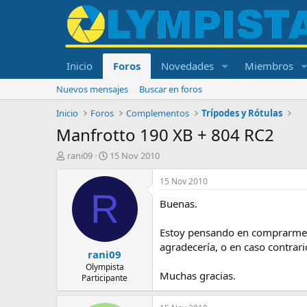
Inicio
Foros
Novedades
Miembros
Nuevos mensajes
Buscar en foros
Inicio
Foros
Complementos
Trípodes y Rótulas
Manfrotto 190 XB + 804 RC2
I
F
rani09
15 Nov 2010
n
e
i
c
15 Nov 2010
c
h
R
Buenas.
i
a
a
d
d
e
Estoy pensando en comprarme u
o
i
agradecería, o en caso contrari
rani09
r
n
d
i
Olympista
Muchas gracias.
Participante
e
c
l
i
t
o