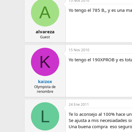
15 Nov 2010
e
A
m
Yo tengo el 785 B,, y es una ma
a
alvareza
Guest
15 Nov 2010
K
Yo tengo el 190XPROB y es to
kaizox
Olympista de
renombre
24 Ene 2011
L
Te lo aconsejo al 100% hace un
Se ajusta a mis necesiadades s
Una buena compra eso seguro!