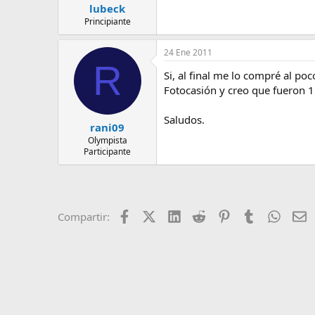
lubeck
Principiante
24 Ene 2011
R
Si, al final me lo compré al p
Fotocasión y creo que fueron 15
Saludos.
rani09
Olympista
Participante
Facebook
X (Twitter)
LinkedIn
Reddit
Pinterest
Tumblr
Whats
E
Compartir: