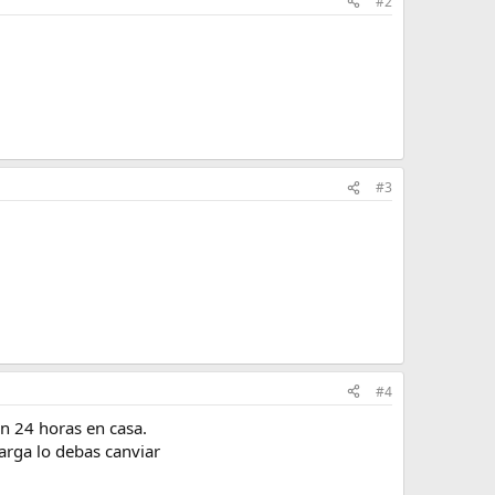
#2
#3
#4
en 24 horas en casa.
arga lo debas canviar