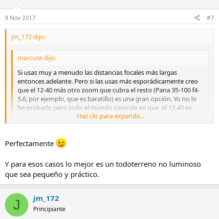
9 Nov 2017
#7
jm_172 dijo:
marcuse dijo:
Si usas muy a menudo las distancias focales más largas
entonces adelante. Pero si las usas más esporádicamente creo
que el 12-40 más otro zoom que cubra el resto (Pana 35-100 f4-
5.6, por ejemplo, que es baratillo) es una gran opción. Yo no lo
he probado pero todo el mundo coincide en que el 12-40 es
Haz clic para expandir...
excepcional.
Al fin y al cabo para algo compramos un sistema de ópticas
Haz clic para expandir...
Perfectamente
intercambiables!
Buenas,
Y para esos casos lo mejor es un todoterreno no luminoso
que sea pequeño y práctico.
Gracias por tu comentario. Entiendo lo que me dices y lo cierto es
que no es que use ese rango muy muy a menudo, pero si bastantes
veces.
jm_172
J
Principiante
Lo que me pasa es que hay veces que igual hago una escapada de