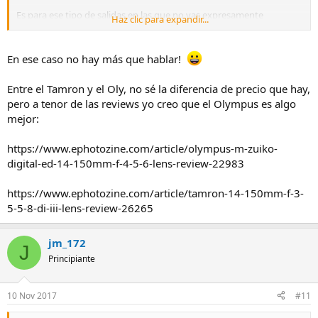
Es para ese tipo de salidas en las que no vas expresamente
Haz clic para expandir...
pensando en sacar esta o aquella foto...digamos que no vas en plan
fotógrafo ;D ;D ;D...simplemente llevas la cámara por si surge algo
interesante...por eso quería algo con lo que poder abarcar varias
En ese caso no hay más que hablar!
posibles situaciones...no se si me he conseguido explicar
Entre el Tamron y el Oly, no sé la diferencia de precio que hay,
Un saludo,
pero a tenor de las reviews yo creo que el Olympus es algo
mejor:
https://www.ephotozine.com/article/olympus-m-zuiko-
digital-ed-14-150mm-f-4-5-6-lens-review-22983
https://www.ephotozine.com/article/tamron-14-150mm-f-3-
5-5-8-di-iii-lens-review-26265
jm_172
J
Principiante
10 Nov 2017
#11