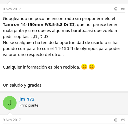
fin de semana o simplemente voy a pasar el día por ahí con mi
novia, y aunque ella suele tener mucha paciencia conmigo ;D ;D
9 Nov 2017
#8
;D...el hecho de estar cambiando cada dos por tres de objetivo
resulta un poco cansino para ella o que simplemente no me apetece
Googleando un poco he encontrado sin proponérmelo el
llevar todo el equipo conmigo...
Tamron 14-150mm F/3.5-5.8 Di III
, que no parece tener
mala pinta y creo que es algo mas barato...así que vuelo a
Es para ese tipo de salidas en las que no vas expresamente
pedir sopitas... ;D ;D ;D
pensando en sacar esta o aquella foto...digamos que no vas en plan
No se si alguien ha tenido la oportunidad de usarlo o si ha
fotógrafo ;D ;D ;D...simplemente llevas la cámara por si surge algo
podido compararlo con el 14-150 II de olympus para poder
interesante...por eso quería algo con lo que poder abarcar varias
valorar uno respecto del otro...
posibles situaciones...no se si me he conseguido explicar
Un saludo,
Cualquier información es bien recibida.
Un saludo y gracias!
jm_172
J
Principiante
9 Nov 2017
#9