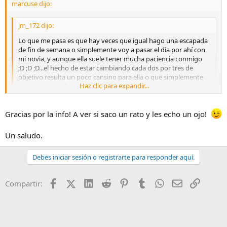
marcuse dijo:
jm_172 dijo:
Lo que me pasa es que hay veces que igual hago una escapada
de fin de semana o simplemente voy a pasar el día por ahí con
mi novia, y aunque ella suele tener mucha paciencia conmigo
;D ;D ;D...el hecho de estar cambiando cada dos por tres de
objetivo resulta un poco cansino para ella o que simplemente
Haz clic para expandir...
no me apetece llevar todo el equipo conmigo...
Es para ese tipo de salidas en las que no vas expresamente
Haz clic para expandir...
Gracias por la info! A ver si saco un rato y les echo un ojo!
pensando en sacar esta o aquella foto...digamos que no vas en
plan fotógrafo ;D ;D ;D...simplemente llevas la cámara por si
surge algo interesante...por eso quería algo con lo que poder
Un saludo.
abarcar varias posibles situaciones...no se si me he conseguido
En ese caso no hay más que hablar!
explicar
Debes iniciar sesión o registrarte para responder aquí.
Entre el Tamron y el Oly, no sé la diferencia de precio que hay, pero a
Un saludo,
tenor de las reviews yo creo que el Olympus es algo mejor:
Facebook
X (Twitter)
LinkedIn
Reddit
Pinterest
Tumblr
WhatsApp
Email
Enlace
Compartir:
https://www.ephotozine.com/article/olympus-m-zuiko-digital-ed-
14-150mm-f-4-5-6-lens-review-22983
https://www.ephotozine.com/article/tamron-14-150mm-f-3-5-5-8-di-
iii-lens-review-26265