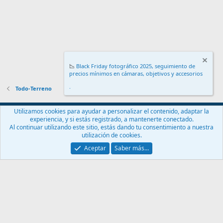
📉
Black Friday fotográfico 2025, seguimiento de
precios mínimos en cámaras, objetivos y accesorios
.
Todo-Terreno
Español (ES)
Utilizamos cookies para ayudar a personalizar el contenido, adaptar la
experiencia, y si estás registrado, a mantenerte conectado.
Contáctanos
Términos y reglas
Política de privacidad
Ayuda
Al continuar utilizando este sitio, estás dando tu consentimiento a nuestra
Inicio
R
utilización de cookies.
S
S
Aceptar
Saber más…
®
Community platform by XenForo
© 2010-2024 XenForo Ltd.