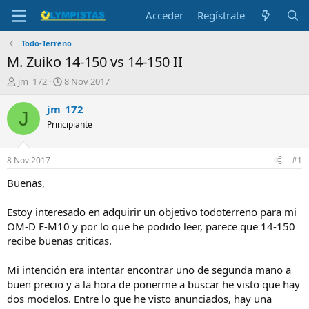
Acceder
Regístrate
Todo-Terreno
M. Zuiko 14-150 vs 14-150 II
I
F
jm_172
8 Nov 2017
n
e
i
c
jm_172
J
c
h
Principiante
i
a
a
d
d
e
8 Nov 2017
#1
o
i
r
n
Buenas,
d
i
e
c
Estoy interesado en adquirir un objetivo todoterreno para mi
l
i
OM-D E-M10 y por lo que he podido leer, parece que 14-150
t
o
recibe buenas criticas.
e
m
a
Mi intención era intentar encontrar uno de segunda mano a
buen precio y a la hora de ponerme a buscar he visto que hay
dos modelos. Entre lo que he visto anunciados, hay una