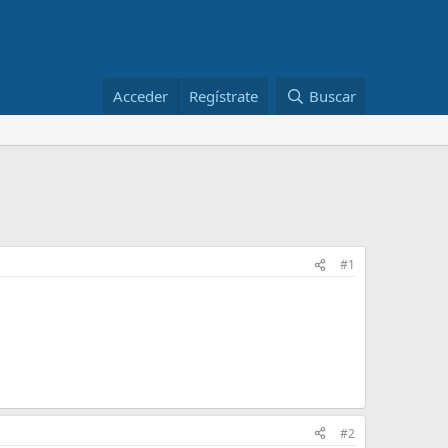
Acceder
Regístrate
Buscar
#1
#2