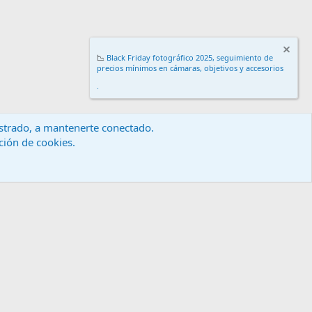
📉
Black Friday fotográfico 2025, seguimiento de
precios mínimos en cámaras, objetivos y accesorios
.
gistrado, a mantenerte conectado.
ación de cookies.
érminos y reglas
Política de privacidad
Ayuda
Inicio
R
S
S