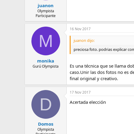
juanon
Olympista
Participante
16 Nov 2017
M
juanon dijo:
preciosa foto. podrias explicar c
monika
Es una técnica que se llama dob
Gurú Olympista
caso.Unir las dos fotos no es
final original y creativo.
17 Nov 2017
D
Acertada elección
Domos
Olympista