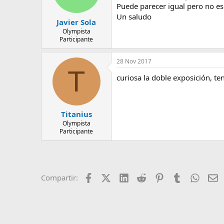
Puede parecer igual pero no es 
Un saludo
Javier Sola
Olympista
Participante
28 Nov 2017
T
curiosa la doble exposición, t
Titanius
Olympista
Participante
Facebook
X (Twitter)
LinkedIn
Reddit
Pinterest
Tumblr
Whats
E
Compartir: