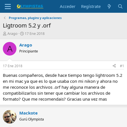
Acceder
Regístrate
Programas, plugins y aplicaciones
Ligtroom 5.2 y .orf
I
F
Arago
17 Ene 2018
n
e
i
c
Arago
A
c
h
Principiante
i
a
a
d
d
e
17 Ene 2018
#1
o
i
r
n
Buenas compañeros, desde hace tiempo tengo lightroom 5.2
d
i
en mi mac ya que es lo que usaba con mi nikon y ahora no
e
c
me reconoce los archivos .orf hay alguna manera de
l
i
compatibilizarlos sin tener que cambiar los archivos de
t
o
formato? Que me recomendais? Gracias una vez mas
e
m
a
Mackote
Gurú Olympista