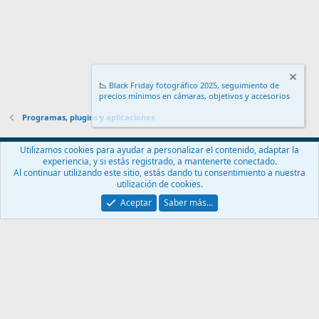
📉
Black Friday fotográfico 2025, seguimiento de
precios mínimos en cámaras, objetivos y accesorios
.
Programas, plugins y aplicaciones
Español (ES)
Utilizamos cookies para ayudar a personalizar el contenido, adaptar la
experiencia, y si estás registrado, a mantenerte conectado.
Contáctanos
Términos y reglas
Política de privacidad
Ayuda
Al continuar utilizando este sitio, estás dando tu consentimiento a nuestra
Inicio
R
utilización de cookies.
S
S
Aceptar
Saber más…
®
Community platform by XenForo
© 2010-2024 XenForo Ltd.