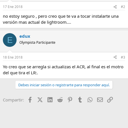
17 Ene 2018
#2
no estoy seguro , pero creo que te va a tocar instalarte una
versión mas actual de lightroom....
edux
E
Olympista Participante
18 Ene 2018
#3
Yo creo que se arregla si actualizas el ACR, al final es el motro
del que tira el LR:.
Debes iniciar sesión o registrarte para responder aquí.
Facebook
X (Twitter)
LinkedIn
Reddit
Pinterest
Tumblr
WhatsApp
Email
Enlace
Compartir: