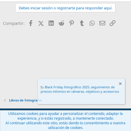
Debes iniciar sesión o registrarte para responder aquí.
Facebook
X (Twitter)
LinkedIn
Reddit
Pinterest
Tumblr
WhatsApp
Email
Enlace
Compartir:
📉
Black Friday fotográfico 2025, seguimiento de
precios mínimos en cámaras, objetivos y accesorios
.
Libros de Fotografía
Español (ES)
Utilizamos cookies para ayudar a personalizar el contenido, adaptar la
experiencia, y si estás registrado, a mantenerte conectado.
Contáctanos
Términos y reglas
Política de privacidad
Ayuda
Al continuar utilizando este sitio, estás dando tu consentimiento a nuestra
Inicio
R
utilización de cookies.
S