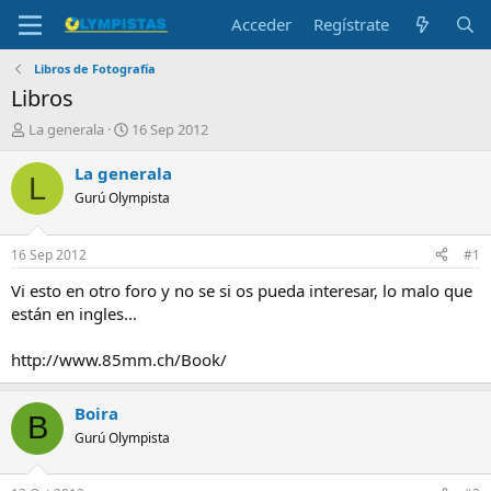
Acceder
Regístrate
Libros de Fotografía
Libros
I
F
La generala
16 Sep 2012
n
e
i
c
La generala
L
c
h
Gurú Olympista
i
a
a
d
d
e
16 Sep 2012
#1
o
i
r
n
Vi esto en otro foro y no se si os pueda interesar, lo malo que
d
i
están en ingles...
e
c
l
i
http://www.85mm.ch/Book/
t
o
e
m
Boira
B
a
Gurú Olympista