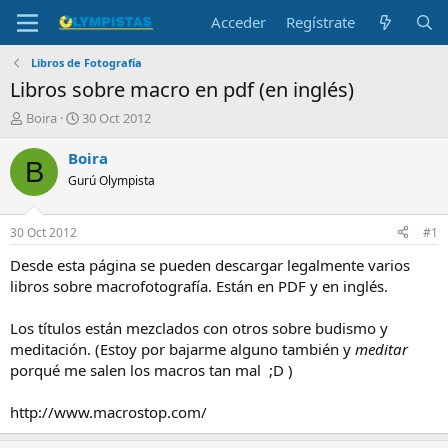
Acceder
Regístrate
Libros de Fotografía
Libros sobre macro en pdf (en inglés)
I
F
Boira
30 Oct 2012
n
e
i
c
Boira
B
c
h
Gurú Olympista
i
a
a
d
d
e
30 Oct 2012
#1
o
i
r
n
Desde esta página se pueden descargar legalmente varios
d
i
libros sobre macrofotografía. Están en PDF y en inglés.
e
c
l
i
Los títulos están mezclados con otros sobre budismo y
t
o
meditación. (Estoy por bajarme alguno también y
meditar
e
porqué me salen los macros tan mal ;D )
m
a
http://www.macrostop.com/