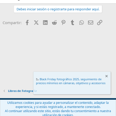
Debes iniciar sesión o registrarte para responder aquí.
Facebook
X (Twitter)
LinkedIn
Reddit
Pinterest
Tumblr
WhatsApp
Email
Enlace
Compartir:
📉
Black Friday fotográfico 2025, seguimiento de
precios mínimos en cámaras, objetivos y accesorios
.
Libros de Fotografía
Español (ES)
Utilizamos cookies para ayudar a personalizar el contenido, adaptar la
experiencia, y si estás registrado, a mantenerte conectado.
Contáctanos
Términos y reglas
Política de privacidad
Ayuda
Al continuar utilizando este sitio, estás dando tu consentimiento a nuestra
Inicio
R
utilización de cookies.