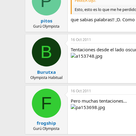
P
FelixEA dijo:
Esto, esto es lo que me he perdido
que sabias palabras!! ;D. Como 
pitos
Gurú Olympista
16 Oct 2011
B
Tentaciones desde el lado oscu
Burutxa
Olympista Habitual
16 Oct 2011
F
Pero muchas tentaciones...
frogship
Gurú Olympista