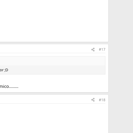
#17
or ;D
o........
#18