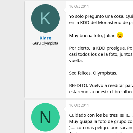
e
16 Oct 2011
m
K
a
Yo solo pregunto una cosa. Qui
en la KDD del Monasterio de p
Muy buena foto, Julian
Kiare
Gurú Olympista
Por cierto, la KDD prosigue. P
casi todos los de la foto, junt
vuelta.
Sed felices, Olympistas.
REEDITO. Vuelvo a reeditar par
estaremos a nuestro libre alb
16 Oct 2011
N
Cuidado con los buitres!!!!!!!!!
Muy guapa la foto de grupo con
).....con mas peligro aun sacan