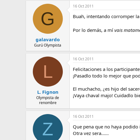
16 Oct 2011
G
Buah, intentando corromper la 
Por lo demás, a mí
vais matame
galavardo
Gurú Olympista
16 Oct 2011
L
Felicitaciones a los participan
¡Pasadlo todo lo mejor que pod
El muchacho, ¿es hijo del sace
L. Fignon
¡Vaya chaval majo! Cuidadlo bie
Olympista de
renombre
16 Oct 2011
Z
Que pena que no haya podido ir!!!
Otra vez sera......