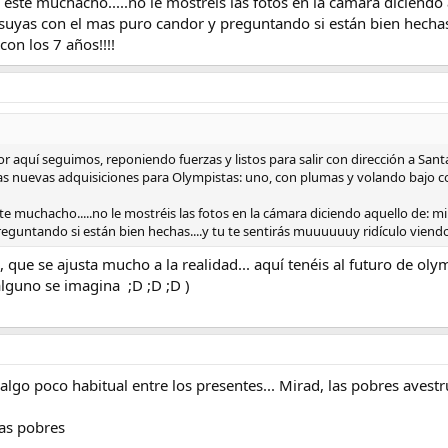
 este muchacho.....no le mostréis las fotos en la cámara diciendo a
 las suyas con el mas puro candor y preguntando si están bien hech
on los 7 años!!!!
..por aquí seguimos, reponiendo fuerzas y listos para salir con dirección a Sant
s nuevas adquisiciones para Olympistas: uno, con plumas y volando bajo con 
 muchacho.....no le mostréis las fotos en la cámara diciendo aquello de: mira, e
eguntando si están bien hechas....y tu te sentirás muuuuuuy ridículo viend
 que se ajusta mucho a la realidad... aquí tenéis al futuro de ol
alguno se imagina ;D ;D ;D )
 algo poco habitual entre los presentes... Mirad, las pobres avest
las pobres