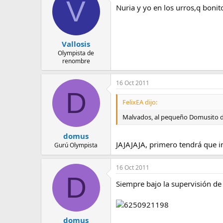
V
Nuria y yo en los urros,q bonit
Vallosis
Olympista de
renombre
16 Oct 2011
D
FelixEA dijo:
Malvados, al pequeño Domusito deja
domus
JAJAJAJA, primero tendrá que in
Gurú Olympista
16 Oct 2011
D
Siempre bajo la supervisión de
domus