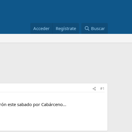
Acceder
Regístrate
Buscar
#1
rón este sabado por Cabárceno...