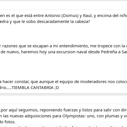
en es el que está entre Antonio (Domus) y Raul, y encima del niñ
iedra y que le sobo descaradamente la cabeza?
or razones que se escapan a mi entendimiento, me tropece con la
os de nuevo, haremos hoy una excursion naval desde Pedreña a San
a hacer constar, que aunque el equipo de moderadores nos coloco
edrio.....TIEMBLA CANTABRIA ;D
.....por aquí seguimos, reponiendo fuerzas y listos para salir con di
 las nuevas adquisiciones para Olympistas: uno, con plumas y vo
do fotos.