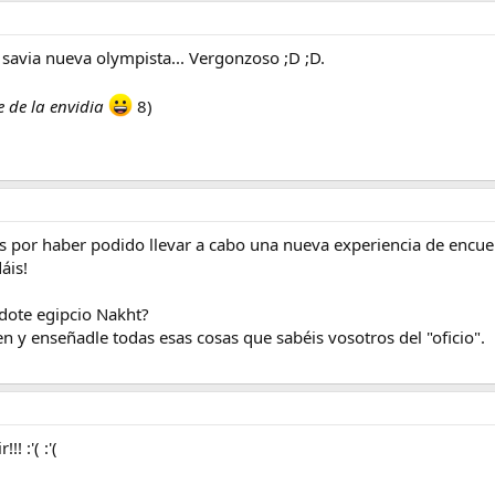
savia nueva olympista... Vergonzoso ;D ;D.
 de la envidia
8)
tes por haber podido llevar a cabo una nueva experiencia de encue
áis!
rdote egipcio Nakht?
n y enseñadle todas esas cosas que sabéis vosotros del "oficio".
 :'( :'(