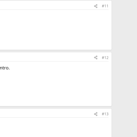
#11
#12
ntro.
#13