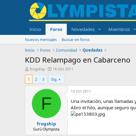
Inicio
Foros
Novedades
Miembros
Nuevos mensajes
Buscar en foros
Inicio
Foros
Comunidad
Quedadas
KDD Relampago en Cabarceno
I
F
frogship
16 Oct 2011
n
e
1
2
3
Sig.
i
c
c
h
i
a
16 Oct 2011
a
d
F
Una invitación, unas llamadas 
d
e
o
i
Abro el hilo, aunque seguro q
r
n
d
i
frogship
e
c
l
i
Gurú Olympista
t
o