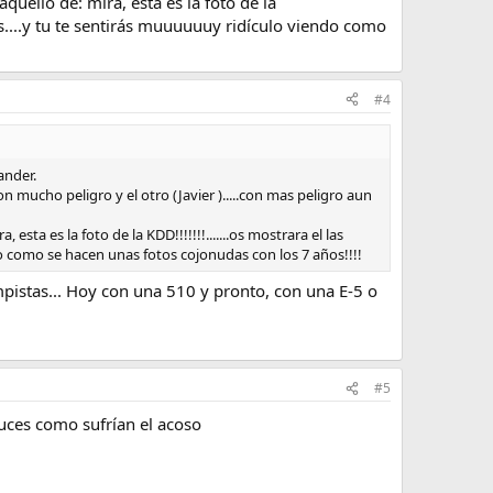
quello de: mira, esta es la foto de la
as....y tu te sentirás muuuuuuy ridículo viendo como
#4
ander.
mucho peligro y el otro (Javier ).....con mas peligro aun
sta es la foto de la KDD!!!!!!!.......os mostrara el las
o como se hacen unas fotos cojonudas con los 7 años!!!!
ympistas... Hoy con una 510 y pronto, con una E-5 o
#5
ruces como sufrían el acoso