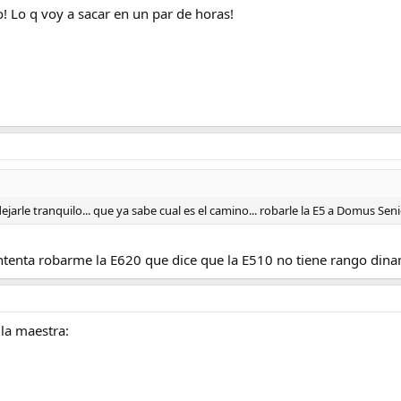
o! Lo q voy a sacar en un par de horas!
rle tranquilo... que ya sabe cual es el camino... robarle la E5 a Domus Seni
tenta robarme la E620 que dice que la E510 no tiene rango dinamic
 la maestra: