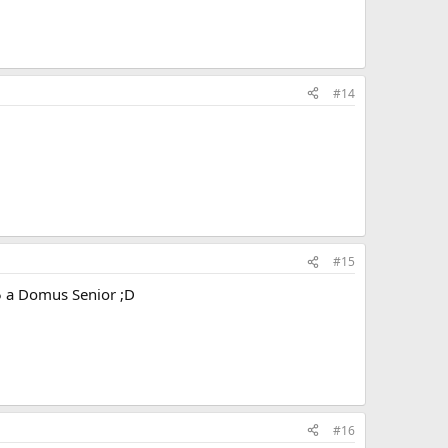
#14
#15
E5 a Domus Senior ;D
#16