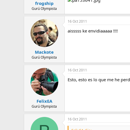
frogship
Gurú Olympista
16 Oct 2011
aisssss ke envidiaaaaa !!!!
Mackote
Gurú Olympista
16 Oct 2011
Esto, esto es lo que me he perd
FelixEA
Gurú Olympista
16 Oct 2011