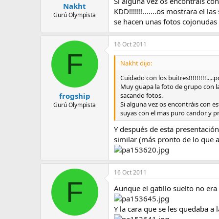
Si alguna vez os encontráis con
Nakht
KDD!!!!!!!.......os mostrara el
Gurú Olympista
se hacen unas fotos cojonudas c
16 Oct 2011
F
Nakht dijo:
Cuidado con los buitres!!!!!!!!!...
Muy guapa la foto de grupo con la
sacando fotos.
frogship
Si alguna vez os encontráis con este
Gurú Olympista
suyas con el mas puro candor y pr
Y después de esta presentación,
similar (más pronto de lo que 
16 Oct 2011
F
Aunque el gatillo suelto no era
Y la cara que se les quedaba a 