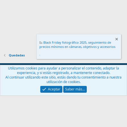
📉
Black Friday fotográfico 2025, seguimiento de
precios mínimos en cámaras, objetivos y accesorios
.
Quedadas
Español (ES)
Utilizamos cookies para ayudar a personalizar el contenido, adaptar la
experiencia, y si estás registrado, a mantenerte conectado.
Contáctanos
Términos y reglas
Política de privacidad
Ayuda
Al continuar utilizando este sitio, estás dando tu consentimiento a nuestra
Inicio
R
utilización de cookies.
S
S
Aceptar
Saber más…
®
Community platform by XenForo
© 2010-2024 XenForo Ltd.