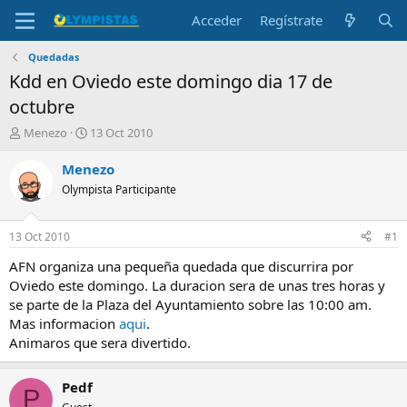
Acceder
Regístrate
Quedadas
Kdd en Oviedo este domingo dia 17 de
octubre
I
F
Menezo
13 Oct 2010
n
e
i
c
Menezo
c
h
Olympista Participante
i
a
a
d
d
e
13 Oct 2010
#1
o
i
r
n
AFN organiza una pequeña quedada que discurrira por
d
i
Oviedo este domingo. La duracion sera de unas tres horas y
e
c
se parte de la Plaza del Ayuntamiento sobre las 10:00 am.
l
i
Mas informacion
aqui
.
t
o
Animaros que sera divertido.
e
m
a
Pedf
P