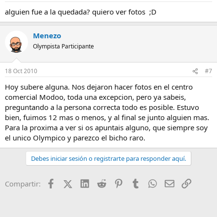
alguien fue a la quedada? quiero ver fotos ;D
Menezo
Olympista Participante
18 Oct 2010
#7
Hoy subere alguna. Nos dejaron hacer fotos en el centro
comercial Modoo, toda una excepcion, pero ya sabeis,
preguntando a la persona correcta todo es posible. Estuvo
bien, fuimos 12 mas o menos, y al final se junto alguien mas.
Para la proxima a ver si os apuntais alguno, que siempre soy
el unico Olympico y parezco el bicho raro.
Debes iniciar sesión o registrarte para responder aquí.
Facebook
X (Twitter)
LinkedIn
Reddit
Pinterest
Tumblr
WhatsApp
Email
Enlace
Compartir: