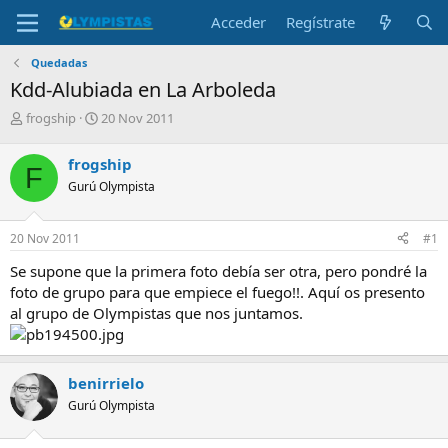
Acceder
Regístrate
Quedadas
Kdd-Alubiada en La Arboleda
I
F
frogship
20 Nov 2011
n
e
i
c
frogship
F
c
h
Gurú Olympista
i
a
a
d
d
e
20 Nov 2011
#1
o
i
r
n
Se supone que la primera foto debía ser otra, pero pondré la
d
i
foto de grupo para que empiece el fuego!!. Aquí os presento
e
c
al grupo de Olympistas que nos juntamos.
l
i
t
o
e
m
benirrielo
a
Gurú Olympista