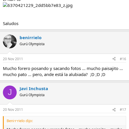
Saludos
benirrielo
Gurú Olympista
20 Nov 2011
#16
Mucho forero posando y sacando fotos ... mucho paisajito ...
mucho pato ... pero, ande está la alubiada? ;D ;D ;D
Javi Inchusta
J
Gurú Olympista
20 Nov 2011
#17
Beni·r·rielo dijo: