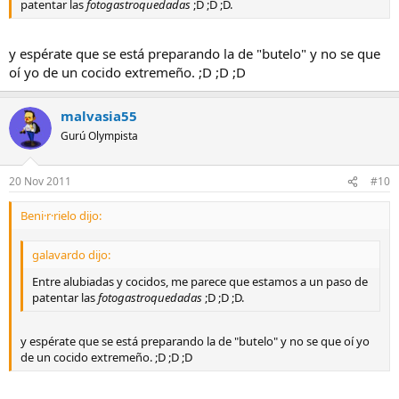
patentar las
fotogastroquedadas
;D ;D ;D.
y espérate que se está preparando la de "butelo" y no se que
oí yo de un cocido extremeño. ;D ;D ;D
malvasia55
Gurú Olympista
20 Nov 2011
#10
Beni·r·rielo dijo:
galavardo dijo:
Entre alubiadas y cocidos, me parece que estamos a un paso de
patentar las
fotogastroquedadas
;D ;D ;D.
y espérate que se está preparando la de "butelo" y no se que oí yo
de un cocido extremeño. ;D ;D ;D