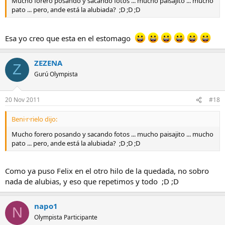
Mucho forero posando y sacando fotos ... mucho paisajito ... mucho
pato ... pero, ande está la alubiada? ;D ;D ;D
Esa yo creo que esta en el estomago
ZEZENA
Z
Gurú Olympista
20 Nov 2011
#18
Beni·r·rielo dijo:
Mucho forero posando y sacando fotos ... mucho paisajito ... mucho
pato ... pero, ande está la alubiada? ;D ;D ;D
Como ya puso Felix en el otro hilo de la quedada, no sobro
nada de alubias, y eso que repetimos y todo ;D ;D
napo1
N
Olympista Participante