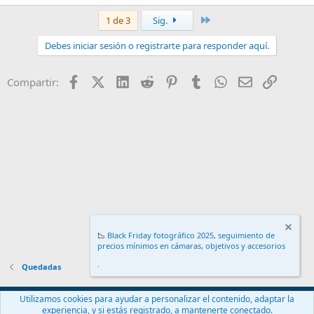
Último
1 de 3
Sig.
Debes iniciar sesión o registrarte para responder aquí.
Facebook
X (Twitter)
LinkedIn
Reddit
Pinterest
Tumblr
WhatsApp
Email
Enlace
Compartir:
📉
Black Friday fotográfico 2025, seguimiento de
precios mínimos en cámaras, objetivos y accesorios
.
Quedadas
Español (ES)
Utilizamos cookies para ayudar a personalizar el contenido, adaptar la
experiencia, y si estás registrado, a mantenerte conectado.