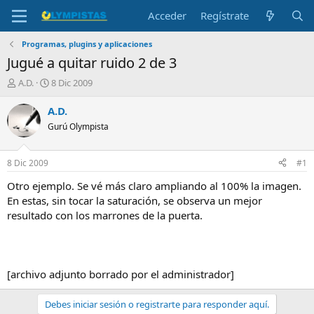
Acceder
Regístrate
Programas, plugins y aplicaciones
Jugué a quitar ruido 2 de 3
I
F
A.D.
8 Dic 2009
n
e
i
c
A.D.
c
h
Gurú Olympista
i
a
a
d
d
e
8 Dic 2009
#1
o
i
r
n
Otro ejemplo. Se vé más claro ampliando al 100% la imagen.
d
i
En estas, sin tocar la saturación, se observa un mejor
e
c
resultado con los marrones de la puerta.
l
i
t
o
e
m
a
[archivo adjunto borrado por el administrador]
Debes iniciar sesión o registrarte para responder aquí.