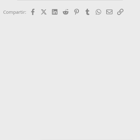
Facebook
X (Twitter)
LinkedIn
Reddit
Pinterest
Tumblr
WhatsApp
Email
Enlace
Compartir: