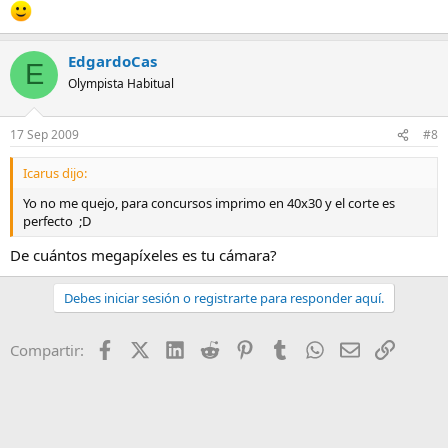
EdgardoCas
E
Olympista Habitual
17 Sep 2009
#8
Icarus dijo:
Yo no me quejo, para concursos imprimo en 40x30 y el corte es
perfecto ;D
De cuántos megapíxeles es tu cámara?
Debes iniciar sesión o registrarte para responder aquí.
Facebook
X (Twitter)
LinkedIn
Reddit
Pinterest
Tumblr
WhatsApp
Email
Enlace
Compartir: