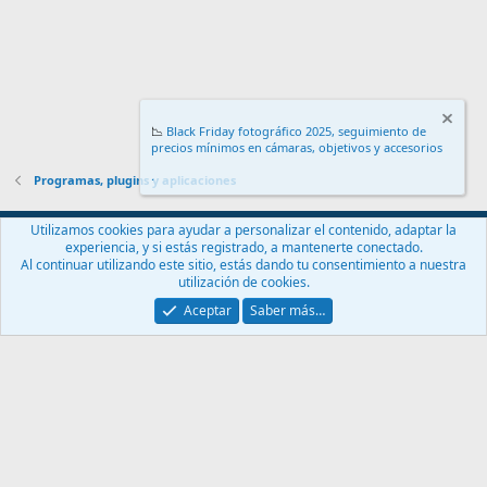
📉
Black Friday fotográfico 2025, seguimiento de
precios mínimos en cámaras, objetivos y accesorios
.
Programas, plugins y aplicaciones
Español (ES)
Utilizamos cookies para ayudar a personalizar el contenido, adaptar la
experiencia, y si estás registrado, a mantenerte conectado.
Contáctanos
Términos y reglas
Política de privacidad
Ayuda
Al continuar utilizando este sitio, estás dando tu consentimiento a nuestra
Inicio
R
utilización de cookies.
S
S
Aceptar
Saber más…
®
Community platform by XenForo
© 2010-2024 XenForo Ltd.