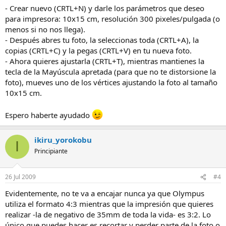
- Crear nuevo (CRTL+N) y darle los parámetros que deseo
para impresora: 10x15 cm, resolución 300 pixeles/pulgada (o
menos si no nos llega).
- Después abres tu foto, la seleccionas toda (CRTL+A), la
copias (CRTL+C) y la pegas (CRTL+V) en tu nueva foto.
- Ahora quieres ajustarla (CRTL+T), mientras mantienes la
tecla de la Mayúscula apretada (para que no te distorsione la
foto), mueves uno de los vértices ajustando la foto al tamaño
10x15 cm.
Espero haberte ayudado
ikiru_yorokobu
I
Principiante
26 Jul 2009
#4
Evidentemente, no te va a encajar nunca ya que Olympus
utiliza el formato 4:3 mientras que la impresión que quieres
realizar -la de negativo de 35mm de toda la vida- es 3:2. Lo
único que puedes hacer es recortar y perder parte de la foto o