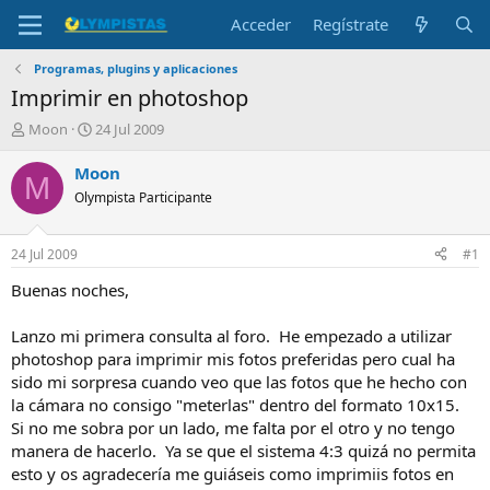
Acceder
Regístrate
Programas, plugins y aplicaciones
Imprimir en photoshop
I
F
Moon
24 Jul 2009
n
e
i
c
Moon
M
c
h
Olympista Participante
i
a
a
d
d
e
24 Jul 2009
#1
o
i
r
n
Buenas noches,
d
i
e
c
Lanzo mi primera consulta al foro. He empezado a utilizar
l
i
photoshop para imprimir mis fotos preferidas pero cual ha
t
o
sido mi sorpresa cuando veo que las fotos que he hecho con
e
la cámara no consigo "meterlas" dentro del formato 10x15.
m
a
Si no me sobra por un lado, me falta por el otro y no tengo
manera de hacerlo. Ya se que el sistema 4:3 quizá no permita
esto y os agradecería me guiáseis como imprimiis fotos en