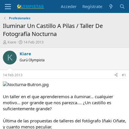
Acceder
Regístrate
Profesionales
Iluminar Un Castillo A Pilas / Taller De
Fotografía Nocturna
I
F
Kiare
14 Feb 2013
n
e
i
c
Kiare
K
c
h
Gurú Olympista
i
a
a
d
d
e
14 Feb 2013
#1
o
i
r
n
d
i
e
c
Un taller en el que aprenderemos a iluminar… cualquier
l
i
motivo… por grande que nos parezca…. ¿Un castillo es
t
o
suficientemente grande?
e
m
a
Última de las propuestas de talleres del fotógrafo Iñaki Oñate,
y cuanto menos peculiar.