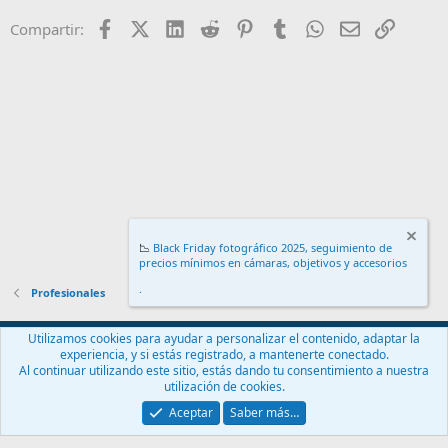
Facebook
X (Twitter)
LinkedIn
Reddit
Pinterest
Tumblr
WhatsApp
Email
Enlace
Compartir:
📉
Black Friday fotográfico 2025, seguimiento de
precios mínimos en cámaras, objetivos y accesorios
.
Profesionales
Español (ES)
Utilizamos cookies para ayudar a personalizar el contenido, adaptar la
experiencia, y si estás registrado, a mantenerte conectado.
Contáctanos
Términos y reglas
Política de privacidad
Ayuda
Al continuar utilizando este sitio, estás dando tu consentimiento a nuestra
Inicio
R
utilización de cookies.
S
S
Aceptar
Saber más…
®
Community platform by XenForo
© 2010-2024 XenForo Ltd.