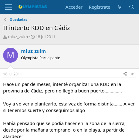
Acceder
Regístrate
Quedadas
II intento KDD en Cádiz
I
F
mluz_zulm
18 Jul 2011
n
e
i
c
mluz_zulm
M
c
h
Olympista Participante
i
a
a
d
d
e
18 Jul 2011
#1
o
i
r
n
Hace un par de meses, intenté organizar una KDD en la
d
i
provincia de Cádiz, pero no llegó a buen puerto..............
e
c
l
i
Voy a volver a plantearlo, esta vez de forma distinta....... A ver
t
o
e
si tenemos suerte y conseguimos algo
m
a
Había pensado que se podía hacer en la zona de la sierra,
desde por la mañana temprano, o en la playa, a partir del
atardecer