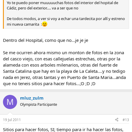
Yo te puedo poner muuuuuchas fotos del interior del hopital de
Cádiz, pero del exterior..... va a ser que no
De todos modos, a ver si voy a echar una tardecita por allí y estreno
mi nueva camarita :
Dentro del Hospital, como que no...je je je
Se me ocurren ahora mismo un monton de fotos en la zona
del casco viejo, con esas callejuelas estrechas, otras por la
alameda con esos arboles milenarios, otras del fuerte de
Santa Catalina que hay en la playa de La Caleta....y no tedigo
nada en Jerez, otras tantas y en Puerto de Santa Maria...anda
que no teneis sitios para hacer fotos...;D ;D ;D
mluz_zulm
M
Olympista Participante
19 Jul 2011
#13
Sitios para hacer fotos, SI; tiempo para ir ha hacer las fotos,