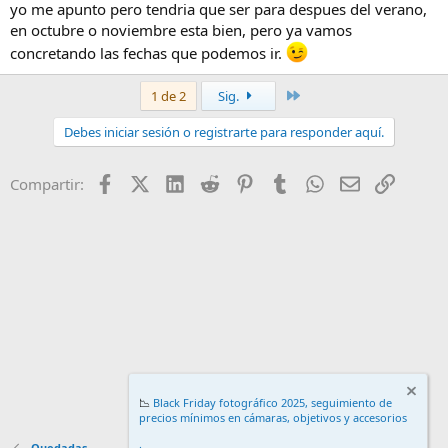
yo me apunto pero tendria que ser para despues del verano,
en octubre o noviembre esta bien, pero ya vamos
concretando las fechas que podemos ir.
Último
1 de 2
Sig.
Debes iniciar sesión o registrarte para responder aquí.
Facebook
X (Twitter)
LinkedIn
Reddit
Pinterest
Tumblr
WhatsApp
Email
Enlace
Compartir:
📉
Black Friday fotográfico 2025, seguimiento de
precios mínimos en cámaras, objetivos y accesorios
.
Quedadas