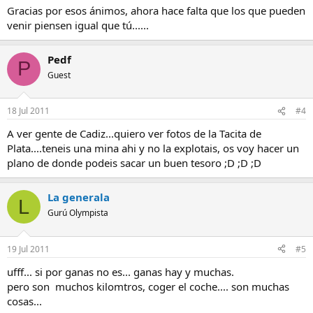
Gracias por esos ánimos, ahora hace falta que los que pueden
venir piensen igual que tú......
Pedf
P
Guest
18 Jul 2011
#4
A ver gente de Cadiz...quiero ver fotos de la Tacita de
Plata....teneis una mina ahi y no la explotais, os voy hacer un
plano de donde podeis sacar un buen tesoro ;D ;D ;D
La generala
L
Gurú Olympista
19 Jul 2011
#5
ufff... si por ganas no es... ganas hay y muchas.
pero son muchos kilomtros, coger el coche.... son muchas
cosas...