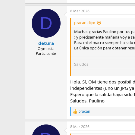
8 Mar 2026
D
pracan dijo:
Muchas gracias Paulino por tus pa
) y precisamente mañana voy a sali
Para mí el macro siempre ha sido 
detura
La única opción para obtener resu
Olympista
Participante
Saludos
Enviado desde mi M2101K7BNY me
Hola. Sí, OM tiene dos posibil
independientes (uno un JPG ya a
Espero que la salida haya sido f
Saludos, Paulino
pracan
R
e
a
8 Mar 2026
c
c