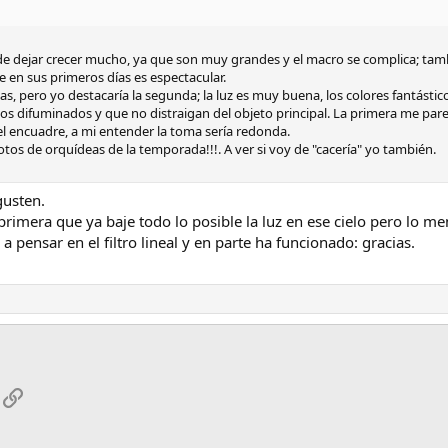
de dejar crecer mucho, ya que son muy grandes y el macro se complica; tamb
e en sus primeros días es espectacular.
 pero yo destacaría la segunda; la luz es muy buena, los colores fantásticos
 difuminados y que no distraigan del objeto principal. La primera me parec
el encuadre, a mi entender la toma sería redonda.
tos de orquídeas de la temporada!!!. A ver si voy de "cacería" yo también.
gusten.
primera que ya baje todo lo posible la luz en ese cielo pero lo me
a pensar en el filtro lineal y en parte ha funcionado: gracias.
App
mail
Enlace