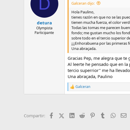
D
i
Galceran dijo:
o
n
Hola Paulino,
e
tienes razón en que no se las pue
s
tienen mucha fuerza, el color verd
detura
:
Todas las tomas me parecen buenas,
Olympista
fondo; me gustan mucho los fondos
Participante
sobre todo en el tercio superior d
¡¡¡Enhorabuena por las primeras fo
Una abraçada.
Gracias Pep, me alegra que te 
Al leerte he pensado que en la 
tercio superrior" me ha llevado 
Una abraçada, Paulino
Galceran
R
e
a
c
c
i
Facebook
X (Twitter)
LinkedIn
Reddit
Pinterest
Tumblr
Whats
E
Compartir:
o
n
e