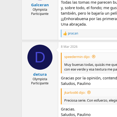
Todas las tomas me parecen buen
Galceran
y, sobre todo, el fondo; me gu
Olympista
también, pero le bajaría un pel
Participante
¡¡¡Enhorabuena por las primeras
Una abraçada.
pracan
R
e
a
8 Mar 2026
c
D
c
i
speedermin dijo:
o
n
Muy buenas todas, quizás me quedar
e
con ese verde y esa textura me pa
s
detura
:
Gracias por la opinión, conten
Olympista
Saludos, Paulino
Participante
jkarlos66 dijo:
Preciosa serie. Con esfuerzo, eleg
Gracias.
Saludos, Paulino