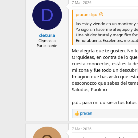
7 Mar 2026
D
pracan dijo:
las estoy viendo en un monitor y 
Yo sigo sin hacerme al equipo y d
Una nitidez brutal y magnifico foc
detura
Enhorabuena. Excelentes. me acab
Olympista
Participante
Me alegrta que te gusten. No te
Orquídeas, en contra de lo que 
cuesta conocerlas; está es la 
mi zona y fue todo un descubr
Imagino que has visto que esta
desconozco que sabes del tema,
Saludos, Paulino
p.d.: para mi quisiera tus foto
pracan
R
e
a
7 Mar 2026
c
c