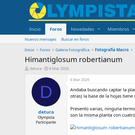
Inicio
Foros
Novedades
Miembros
Nuevos mensajes
Buscar en foros
Inicio
Foros
Galeria Fotográfica
Fotografía Macro
Himantiglosum robertianum
I
F
detura
6 Mar 2026
n
e
i
c
6 Mar 2026
c
h
D
Andaba buscando captar la plan
i
a
a
d
otras) la base de la hojas tiene
d
e
o
i
Presento varias, ninguna termin
detura
r
n
son la misma planta con cuatro 
d
i
Olympista
Participante
e
c
l
i
t
o