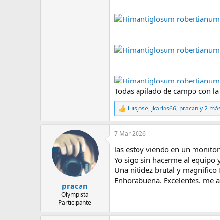
e
m
a
Todas apilado de campo con la
luisjose
,
jkarlos66
,
pracan
y 2 má
R
e
a
7 Mar 2026
c
c
las estoy viendo en un monitor 
i
o
Yo sigo sin hacerme al equipo 
n
Una nitidez brutal y magnifico 
e
Enhorabuena. Excelentes. me ac
s
pracan
:
Olympista
Participante