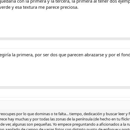
edaría con la primera y la tercera, la primera al tener dos ejem
 verde y esa textura me parece preciosa.
legiría la primera, por ser dos que parecen abrazarse y por el fo
eocupes por lo que dominas o te falta... tiempo, dedicación y buscar leer y 
ece hay muchas y por todas las zonas de la península (de hecho en tu flickr h
 de ver, algunas son pequeñas. Yo empece preguntando a aficionados a la n
on aapilado de campo de varias fotos con distinto punto de enfoque y post