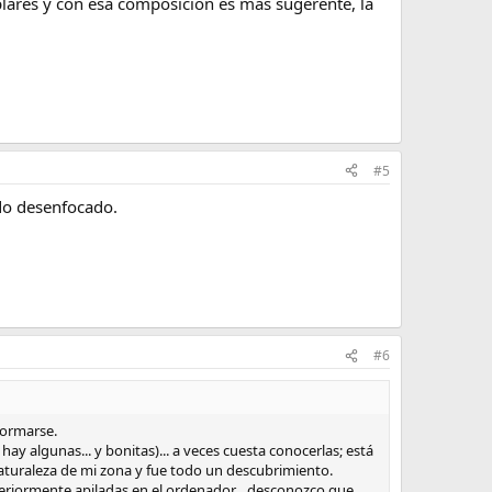
plares y con esa composición es más sugerente, la
#5
ndo desenfocado.
#6
formarse.
ay algunas... y bonitas)... a veces cuesta conocerlas; está
aturaleza de mi zona y fue todo un descubrimiento.
eriormente apiladas en el ordenador... desconozco que