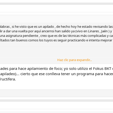
labras , si he visto que es un apilado , de hecho hoy he estado revisando l
r a dar una vuelta por aquí ancernsi han salido ya (vivo en Linares , Jaén ) y
una asignatura pendiente , creo que es de las técnicas más complicadas y ca
ltados tan buenos comos los tuyos es seguir practicando e intenta mejorar 
Haz clic para expandir...
diante Tapatalk
idades para hace apilamiento de foco; yo solo utilizo el Fokus BK
piladeo)... cierto que ese conlleva tener un programa para hacerlo
ructifera.