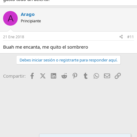
Arago
A
Principiante
21 Ene 2018
#11
Buah me encanta, me quito el sombrero
Debes iniciar sesión o registrarte para responder aquí.
Facebook
X (Twitter)
LinkedIn
Reddit
Pinterest
Tumblr
WhatsApp
Email
Enlace
Compartir: