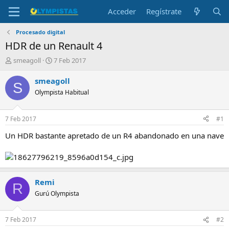
Acceder
Regístrate
Procesado digital
HDR de un Renault 4
I
F
smeagoll
7 Feb 2017
n
e
i
c
smeagoll
S
c
h
Olympista Habitual
i
a
a
d
d
e
7 Feb 2017
#1
o
i
r
n
Un HDR bastante apretado de un R4 abandonado en una nave
d
i
e
c
l
i
t
o
e
Remi
R
m
Gurú Olympista
a
7 Feb 2017
#2