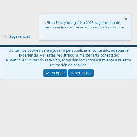
📉
Black Friday fotográfico 2025, seguimiento de
precios mínimos en cámaras, objetivos y accesorios
.
Sugerencias
Español (ES)
Utilizamos cookies para ayudar a personalizar el contenido, adaptar la
experiencia, y si estás registrado, a mantenerte conectado.
Contáctanos
Términos y reglas
Política de privacidad
Ayuda
Al continuar utilizando este sitio, estás dando tu consentimiento a nuestra
Inicio
R
utilización de cookies.
S
S
Aceptar
Saber más…
®
Community platform by XenForo
© 2010-2024 XenForo Ltd.