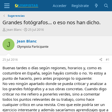
Acceder
Regístrate
Sugerencias
Grandes fotógrafos... o eso nos han dicho.
I
F
Jean Blanc
25 Jul 2016
n
e
i
c
Jean Blanc
J
c
h
Olympista Participante
i
a
a
d
d
e
25 Jul 2016
#1
o
i
r
n
Buenas tardes o días según regiones, horarios y, como es
d
i
costumbre en España, según hayáis comido o no. Yo estoy a
e
c
punto de hacerlo, pero antes propongo lo siguiente:
l
i
No veo ningún apartado donde se pueda criticar y analizar a
t
o
e
los grandes fotógrafos y a sus obras concretas. Cuando digo
m
criticar no me refiero a ponerles verdes, sino a comentar
a
todos los puntos relevantes de su trabajo, como hace
cualquier crítico en una revista. Creo que este podría ser un
ejercicio interesante y además sacaríamos aprendizajes que a