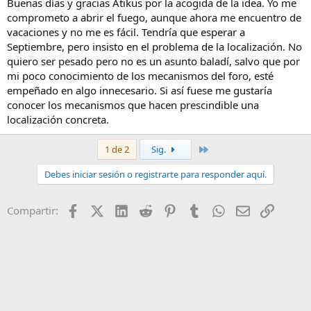
Buenas días y gracias Atikus por la acogida de la idea. Yo me
comprometo a abrir el fuego, aunque ahora me encuentro de
vacaciones y no me es fácil. Tendría que esperar a
Septiembre, pero insisto en el problema de la localización. No
quiero ser pesado pero no es un asunto baladí, salvo que por
mi poco conocimiento de los mecanismos del foro, esté
empeñado en algo innecesario. Si así fuese me gustaría
conocer los mecanismos que hacen prescindible una
localización concreta.
Último
1 de 2
Sig.
Debes iniciar sesión o registrarte para responder aquí.
Facebook
X (Twitter)
LinkedIn
Reddit
Pinterest
Tumblr
WhatsApp
Email
Enlace
Compartir: