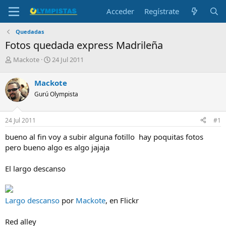
Acceder
Regístrate
Quedadas
Fotos quedada express Madrileña
I
F
Mackote
24 Jul 2011
n
e
i
c
Mackote
c
h
Gurú Olympista
i
a
a
d
d
e
24 Jul 2011
#1
o
i
r
n
bueno al fin voy a subir alguna fotillo hay poquitas fotos
d
i
pero bueno algo es algo jajaja
e
c
l
i
El largo descanso
t
o
e
m
a
Largo descanso
por
Mackote
, en Flickr
Red alley