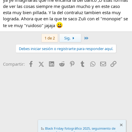
ya ye imaginarás que me encanta la del banco ;D Esas formas
de ver las cosas siempre me gustan mucho y en este caso
esta muy bien pillada. Y la del contraluz tambien esta muy
lograda. Ahora que en la que te saco Zuli con el "monopie" se
te ve muy "ruidoso" jajaja
Último
1 de 2
Sig.
Debes iniciar sesión o registrarte para responder aquí.
Facebook
X (Twitter)
LinkedIn
Reddit
Pinterest
Tumblr
WhatsApp
Email
Enlace
Compartir:
📉
Black Friday fotográfico 2025, seguimiento de