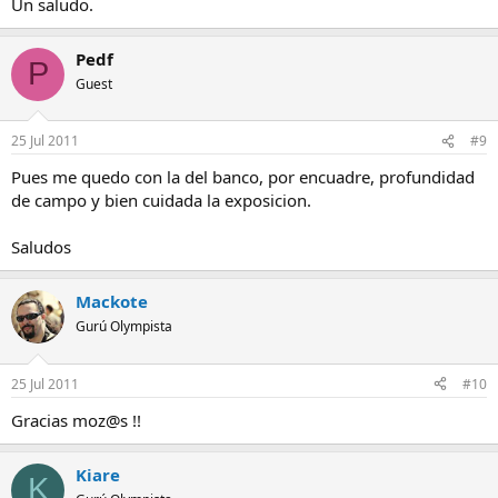
Un saludo.
Pedf
P
Guest
25 Jul 2011
#9
Pues me quedo con la del banco, por encuadre, profundidad
de campo y bien cuidada la exposicion.
Saludos
Mackote
Gurú Olympista
25 Jul 2011
#10
Gracias moz@s !!
Kiare
K