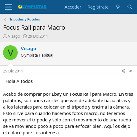
Acceder
Regístrate
Trípodes y Rótulas
Focus Rail para Macro
I
F
Visago
29 Dic 2011
n
e
i
c
Visago
V
c
h
Olympista Habitual
i
a
a
d
d
e
29 Dic 2011
#1
o
i
r
n
Hola A todos
d
i
e
c
Acabo de comprar por Ebay un Focus Rail para Macro. En tres
l
i
palabras, son unos carriles que van de adelante hacia atrás y
t
o
a los laterales para colocar en el trípode y encima la cámara.
e
Esto sirve para cuando hacemos fotos macro, no tenemos
m
a
que mover el trípode y solo con el movimiento de una rueda
se va moviendo poco a poco para enfocar bien. Aquí os dejo
el enlace por si os interesa