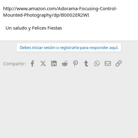
http://www.amazon.com/Adorama-Focusing-Control-
Mounted-Photography/dp/B0002ER2WI
Un saludo y Felices Fiestas
Debes iniciar sesión o registrarte para responder aquí.
Facebook
X (Twitter)
LinkedIn
Reddit
Pinterest
Tumblr
WhatsApp
Email
Enlace
Compartir: